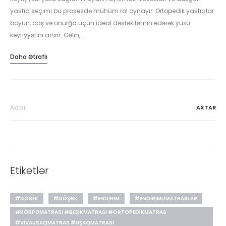
yastıq seçimi bu prosesdə mühüm rol oynayır. Ortopedik yastıqlar
boyun, baş və onurğa üçün ideal dəstək təmin edərək yuxu
keyfiyyətini artırır. Gəlin,…
Daha Ətraflı
Search
for:
Etiketlər
#DOSEK
#DÖŞƏK
#ENDIRIM
#ENDIRIMLIMATRASLAR
#KÖRPƏMATRASI #BEŞIKMATRASI #ORTOPEDIKMATRAS
#VIVAUSAQMATRAS #UŞAQMATRASI