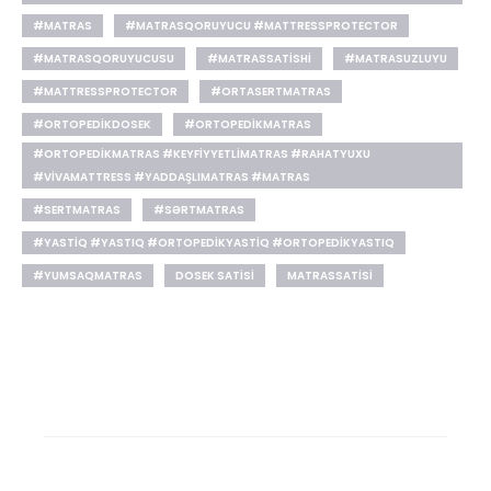
#MATRAS
#MATRASQORUYUCU #MATTRESSPROTECTOR
#MATRASQORUYUCUSU
#MATRASSATISHI
#MATRASUZLUYU
#MATTRESSPROTECTOR
#ORTASERTMATRAS
#ORTOPEDIKDOSEK
#ORTOPEDIKMATRAS
#ORTOPEDIKMATRAS #KEYFIYYETLIMATRAS #RAHATYUXU
#VIVAMATTRESS #YADDAŞLIMATRAS #MATRAS
#SERTMATRAS
#SƏRTMATRAS
#YASTIQ #YASTIQ #ORTOPEDIKYASTIQ #ORTOPEDIKYASTIQ
#YUMSAQMATRAS
DOSEK SATISI
MATRASSATISI