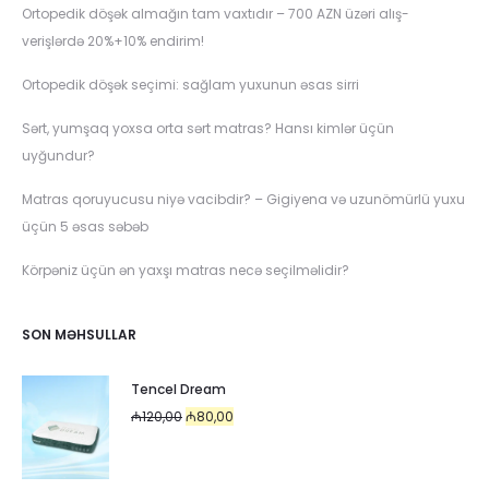
Ortopedik döşək almağın tam vaxtıdır – 700 AZN üzəri alış-
verişlərdə 20%+10% endirim!
Ortopedik döşək seçimi: sağlam yuxunun əsas sirri
Sərt, yumşaq yoxsa orta sərt matras? Hansı kimlər üçün
uyğundur?
Matras qoruyucusu niyə vacibdir? – Gigiyena və uzunömürlü yuxu
üçün 5 əsas səbəb
Körpəniz üçün ən yaxşı matras necə seçilməlidir?
SON MƏHSULLAR
Tencel Dream
Original
Current
₼
120,00
₼
80,00
price
price
was:
is: