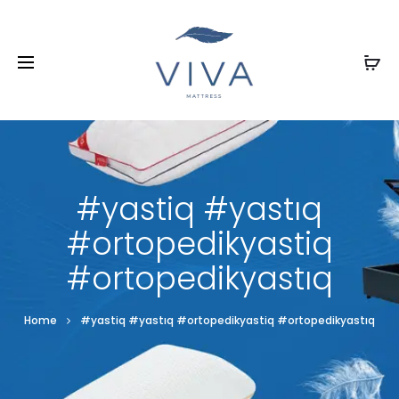
#yastiq #yastıq
#ortopedikyastiq
#ortopedikyastıq
Home
#yastiq #yastıq #ortopedikyastiq #ortopedikyastıq