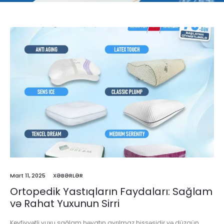
Mart 11, 2025
XƏBƏRLƏR
Ortopedik Yastıqların Faydaları: Sağlam
və Rahat Yuxunun Sirri
Keyfiyyətli yuxu sağlam həyatın ayrılmaz hissəsidir və düzgün