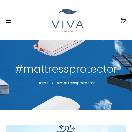
#mattressprotector
Home
#mattressprotector