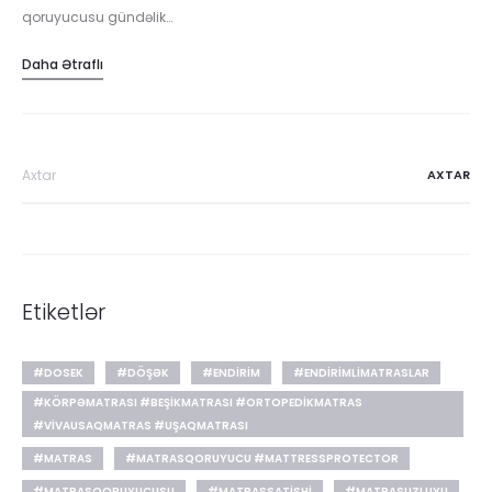
qoruyucusu gündəlik…
Daha Ətraflı
Search
for:
Etiketlər
#DOSEK
#DÖŞƏK
#ENDIRIM
#ENDIRIMLIMATRASLAR
#KÖRPƏMATRASI #BEŞIKMATRASI #ORTOPEDIKMATRAS
#VIVAUSAQMATRAS #UŞAQMATRASI
#MATRAS
#MATRASQORUYUCU #MATTRESSPROTECTOR
#MATRASQORUYUCUSU
#MATRASSATISHI
#MATRASUZLUYU