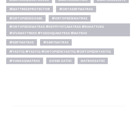
#MATTRESSPROTECTOR
#ORTASERTMATRAS
#ORTOPEDIKDOSEK
#ORTOPEDIKMATRAS
#ORTOPEDIKMATRAS #KEYFIYYETLIMATRAS #RAHATYUXU
#VIVAMATTRESS #YADDAŞLIMATRAS #MATRAS
#SERTMATRAS
#SƏRTMATRAS
#YASTIQ #YASTIQ #ORTOPEDIKYASTIQ #ORTOPEDIKYASTIQ
#YUMSAQMATRAS
DOSEK SATISI
MATRASSATISI