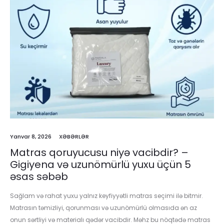
Yanvar 8, 2026
XƏBƏRLƏR
Matras qoruyucusu niyə vacibdir? –
Gigiyena və uzunömürlü yuxu üçün 5
əsas səbəb
Sağlam və rahat yuxu yalnız keyfiyyətli matras seçimi ilə bitmir.
Matrasın təmizliyi, qorunması və uzunömürlü olmasıda ən az
onun sərtliyi və materialı qədər vacibdir. Məhz bu nöqtədə matras