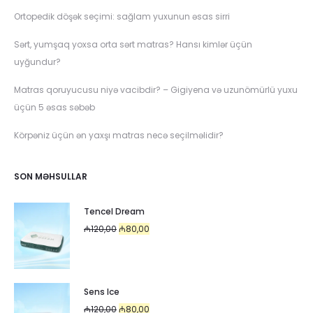
Ortopedik döşək seçimi: sağlam yuxunun əsas sirri
Sərt, yumşaq yoxsa orta sərt matras? Hansı kimlər üçün
uyğundur?
Matras qoruyucusu niyə vacibdir? – Gigiyena və uzunömürlü yuxu
üçün 5 əsas səbəb
Körpəniz üçün ən yaxşı matras necə seçilməlidir?
SON MƏHSULLAR
Tencel Dream
Original
Current
₼
120,00
₼
80,00
price
price
was:
is:
₼120,00.
₼80,00.
Sens Ice
Original
Current
₼
120,00
₼
80,00