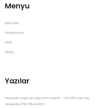
Menyu
Məhsullar
Haqqımızda
FAQs
Əlaqə
Yazılar
Ortopedik döşək almağın tam vaxtıdır – 700 AZN üzəri alış-
verişlərdə 20%+10% endirim!