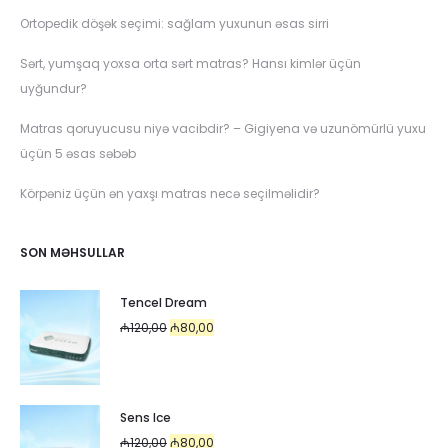
Ortopedik döşək seçimi: sağlam yuxunun əsas sirri
Sərt, yumşaq yoxsa orta sərt matras? Hansı kimlər üçün
uyğundur?
Matras qoruyucusu niyə vacibdir? – Gigiyena və uzunömürlü yuxu
üçün 5 əsas səbəb
Körpəniz üçün ən yaxşı matras necə seçilməlidir?
SON MƏHSULLAR
Tencel Dream
Original
Current
₼
120,00
₼
80,00
price
price
was:
is:
₼120,00.
₼80,00.
Sens Ice
Original
Current
₼
120,00
₼
80,00