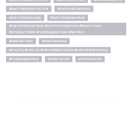
#MATTRESSPROTECTOR
#ORTASERTMATRAS
#ORTOPEDIKDOSEK
#ORTOPEDIKMATRAS
#ORTOPEDIKMATRAS #KEYFIYYETLIMATRAS #RAHATYUXU
#VIVAMATTRESS #YADDAŞLIMATRAS #MATRAS
#SERTMATRAS
#SƏRTMATRAS
#YASTIQ #YASTIQ #ORTOPEDIKYASTIQ #ORTOPEDIKYASTIQ
#YUMSAQMATRAS
DOSEK SATISI
MATRASSATISI