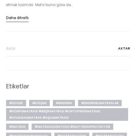
etmək lazımdır. Məhz buna görə də…
Daha Ətraflı
Search
for:
Etiketlər
#DOSEK
#DÖŞƏK
#ENDIRIM
#ENDIRIMLIMATRASLAR
#KÖRPƏMATRASI #BEŞIKMATRASI #ORTOPEDIKMATRAS
#VIVAUSAQMATRAS #UŞAQMATRASI
#MATRAS
#MATRASQORUYUCU #MATTRESSPROTECTOR
#MATRASQORUYUCUSU
#MATRASSATISHI
#MATRASUZLUYU