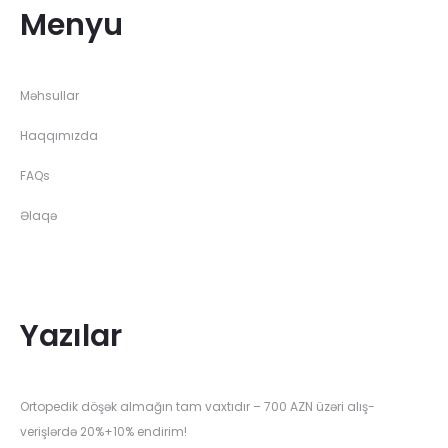
Menyu
Məhsullar
Haqqımızda
FAQs
Əlaqə
Yazılar
Ortopedik döşək almağın tam vaxtıdır – 700 AZN üzəri alış-
verişlərdə 20%+10% endirim!