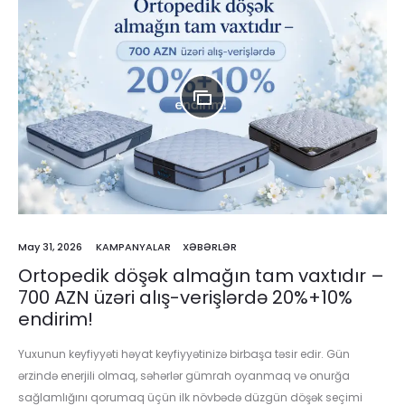
May 31, 2026
KAMPANYALAR
XƏBƏRLƏR
Ortopedik döşək almağın tam vaxtıdır –
700 AZN üzəri alış-verişlərdə 20%+10%
endirim!
Yuxunun keyfiyyəti həyat keyfiyyətinizə birbaşa təsir edir. Gün
ərzində enerjili olmaq, səhərlər gümrah oyanmaq və onurğa
sağlamlığını qorumaq üçün ilk növbədə düzgün döşək seçimi