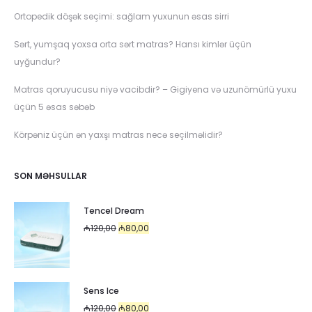
Ortopedik döşək seçimi: sağlam yuxunun əsas sirri
Sərt, yumşaq yoxsa orta sərt matras? Hansı kimlər üçün
uyğundur?
Matras qoruyucusu niyə vacibdir? – Gigiyena və uzunömürlü yuxu
üçün 5 əsas səbəb
Körpəniz üçün ən yaxşı matras necə seçilməlidir?
SON MƏHSULLAR
Tencel Dream
Original
Current
₼
120,00
₼
80,00
price
price
was:
is:
₼120,00.
₼80,00.
Sens Ice
Original
Current
₼
120,00
₼
80,00