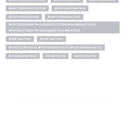
#MATTRESSPROTECTOR
#ORTASERTMATRAS
#ORTOPEDIKDOSEK
#ORTOPEDIKMATRAS
#ORTOPEDIKMATRAS #KEYFIYYETLIMATRAS #RAHATYUXU
#VIVAMATTRESS #YADDAŞLIMATRAS #MATRAS
#SERTMATRAS
#SƏRTMATRAS
#YASTIQ #YASTIQ #ORTOPEDIKYASTIQ #ORTOPEDIKYASTIQ
#YUMSAQMATRAS
DOSEK SATISI
MATRASSATISI