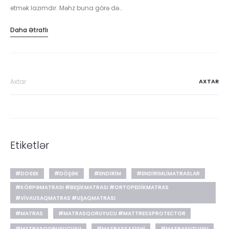
etmək lazımdır. Məhz buna görə də…
Daha Ətraflı
Search
for:
Etiketlər
#DOSEK
#DÖŞƏK
#ENDIRIM
#ENDIRIMLIMATRASLAR
#KÖRPƏMATRASI #BEŞIKMATRASI #ORTOPEDIKMATRAS
#VIVAUSAQMATRAS #UŞAQMATRASI
#MATRAS
#MATRASQORUYUCU #MATTRESSPROTECTOR
#MATRASQORUYUCUSU
#MATRASSATISHI
#MATRASUZLUYU