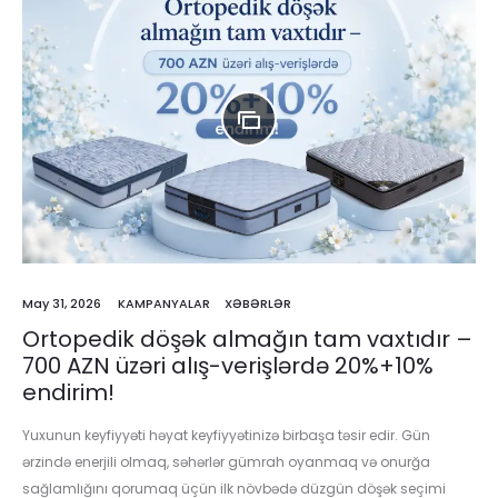
May 31, 2026
KAMPANYALAR
XƏBƏRLƏR
Ortopedik döşək almağın tam vaxtıdır –
700 AZN üzəri alış-verişlərdə 20%+10%
endirim!
Yuxunun keyfiyyəti həyat keyfiyyətinizə birbaşa təsir edir. Gün
ərzində enerjili olmaq, səhərlər gümrah oyanmaq və onurğa
sağlamlığını qorumaq üçün ilk növbədə düzgün döşək seçimi