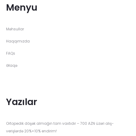
Menyu
Məhsullar
Haqqımızda
FAQs
Əlaqə
Yazılar
Ortopedik döşək almağın tam vaxtıdır – 700 AZN üzəri alış-
verişlərdə 20%+10% endirim!