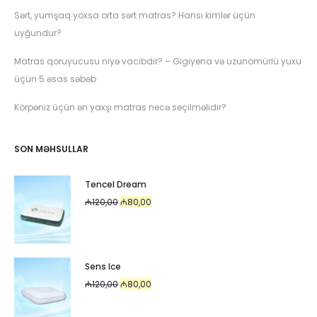
Sərt, yumşaq yoxsa orta sərt matras? Hansı kimlər üçün
uyğundur?
Matras qoruyucusu niyə vacibdir? – Gigiyena və uzunömürlü yuxu
üçün 5 əsas səbəb
Körpəniz üçün ən yaxşı matras necə seçilməlidir?
SON MƏHSULLAR
Tencel Dream
Original
Current
₼
120,00
₼
80,00
price
price
was:
is:
₼120,00.
₼80,00.
Sens Ice
Original
Current
₼
120,00
₼
80,00
price
price