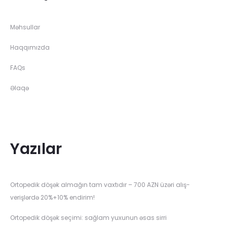
Məhsullar
Haqqımızda
FAQs
Əlaqə
Yazılar
Ortopedik döşək almağın tam vaxtıdır – 700 AZN üzəri alış-
verişlərdə 20%+10% endirim!
Ortopedik döşək seçimi: sağlam yuxunun əsas sirri