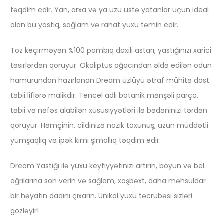
təqdim edir. Yan, arxa və ya üzü üstə yatanlar üçün ideal
olan bu yastıq, sağlam və rahat yuxu təmin edir.
Toz keçirməyən %100 pambıq daxili astarı, yastığınızı xarici
təsirlərdən qoruyur. Okaliptus ağacından əldə edilən odun
hamurundan hazırlanan Dream üzlüyü ətraf mühitə dost
təbii liflərə malikdir. Tencel adlı botanik mənşəli parça,
təbii və nəfəs alabilən xüsusiyyətləri ilə bədəninizi tərdən
qoruyur. Həmçinin, cildinizə nazik toxunuş, uzun müddətli
yumşaqlıq və ipək kimi şimallıq təqdim edir.
Dream Yastığı ilə yuxu keyfiyyətinizi artırın, boyun və bel
ağrılarına son verin və sağlam, xoşbəxt, daha məhsuldar
bir həyatın dadını çıxarın. Unikal yuxu təcrübəsi sizləri
gözləyir!