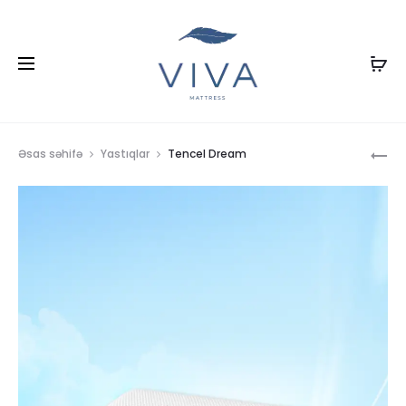
Pr
SE
Əsas səhifə
Yastıqlar
Tencel Dream
ICE
na