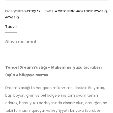
KATEQORIYA
YASTIQLAR
TAGS:
#ORTOPEDIK
,
#ORTOPEDIKYASTIQ
,
#YASTIQ
Təsvir
Əlavə məlumat
Tencel Dream Yastığı – Mükəmməl yuxu təcrübəsi
üçün 4 bölgəyə dəstək
Dream Yastığı ilə hər gecə mükəmməl dəstək! Bu yastıq,
baş, boyun, çiyin və bel bölgələrinə tam uyum təmin
edərək, hansı yuxu pozisiyasında olsanız olun, omurğanızın
təbii formasını qoruyur və keyfiyyətli bir yuxu təcrübəsi