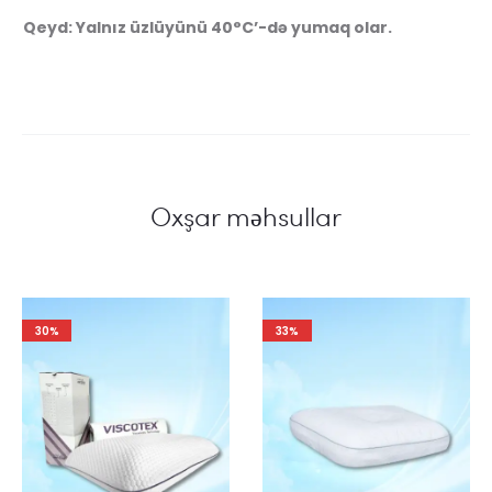
Qeyd: Yalnız üzlüyünü 40°C’-də yumaq olar.
Oxşar məhsullar
30%
33%