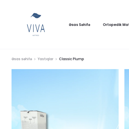
Əsas Səhifə
Ortopedik Mat
Əsas səhifə
Yastıqlar
Classic Plump