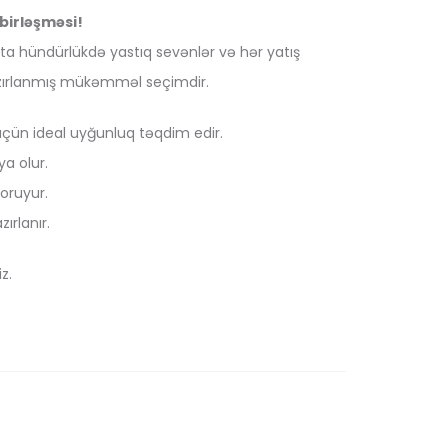
birləşməsi!
Orta hündürlükdə yastıq sevənlər və hər yatış
azırlanmış mükəmməl seçimdir.
üçün ideal uyğunluq təqdim edir.
a olur.
qoruyur.
ırlanır.
z.