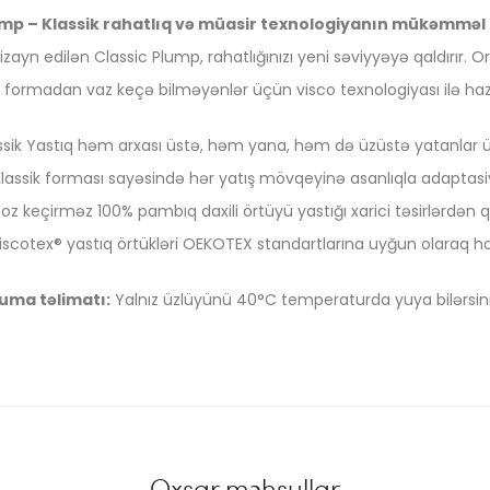
ump – Klassik rahatlıq və müasir texnologiyanın mükəmməl 
izayn edilən Classic Plump, rahatlığınızı yeni səviyyəyə qaldırır. 
 formadan vaz keçə bilməyənlər üçün visco texnologiyası ilə h
assik Yastıq həm arxası üstə, həm yana, həm də üzüstə yatanlar 
lassik forması sayəsində hər yatış mövqeyinə asanlıqla adaptasiy
oz keçirməz 100% pambıq daxili örtüyü yastığı xarici təsirlərdən 
iscotex® yastıq örtükləri OEKOTEX standartlarına uyğun olaraq haz
uma təlimatı:
Yalnız üzlüyünü 40°C temperaturda yuya bilərsini
Oxşar məhsullar