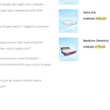
was:
is:
k döşək almağın tam vaxtıdır –
₼120,00.
₼8
üzəri alış-verişlərdə 20%+10%
Sens Ice
Original
Cu
₼
120,00
₼
80,00
price
pr
k döşək seçimi: sağlam yuxunun
was:
is:
i
₼120,00.
₼8
Medium Serenity
mşaq yoxsa orta sərt matras?
Original
Cur
₼
110,00
₼
75,00
mlər üçün uyğundur?
price
pri
oruyucusu niyə vacibdir? –
was:
is:
a və uzunömürlü yuxu üçün 5 əsas
₼110,00.
₼75
 üçün ən yaxşı matras necə
dir?