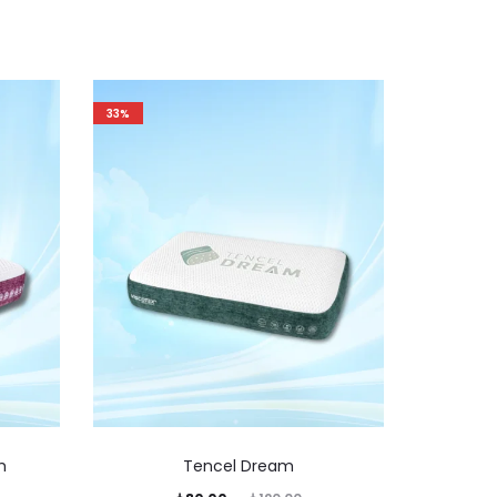
33%
32%
h
Tencel Dream