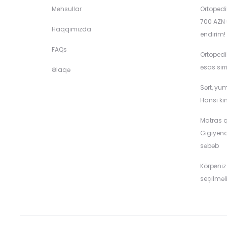
Məhsullar
Ortopedi
700 AZN 
Haqqımızda
endirim!
FAQs
Ortopedi
əsas sirr
Əlaqə
Sərt, yu
Hansı ki
Matras q
Gigiyen
səbəb
Körpəniz
seçilməli