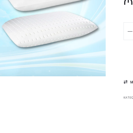
₼
price
Cla
Pl
is:
qua
₼70,00.
₼1
M
KATE