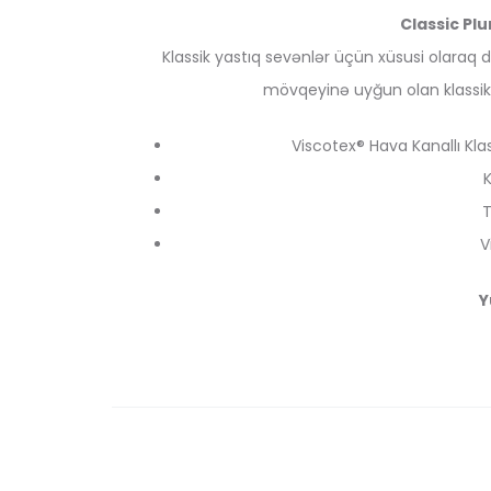
Classic Pl
Klassik yastıq sevənlər üçün xüsusi olaraq d
mövqeyinə uyğun olan klassik
Viscotex® Hava Kanallı Kl
K
T
V
Y