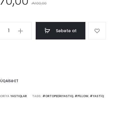
70,00
₼
100,00
price
ssic
Səbətə at
ump
was:
ntity
00,00.
ÜQAISƏ ET
QORIYA
YASTIQLAR
TAGS:
#ORTOPEDIKYASTIQ
,
#PILLOW
,
#YASTIQ