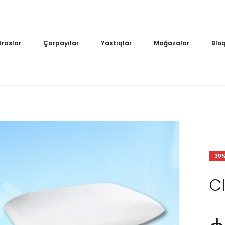
raslar
Çarpayılar
Yastıqlar
Mağazalar
Blo
30
C
Current
Or