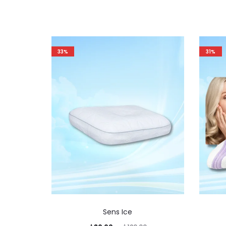
33%
31%
Sens Ice