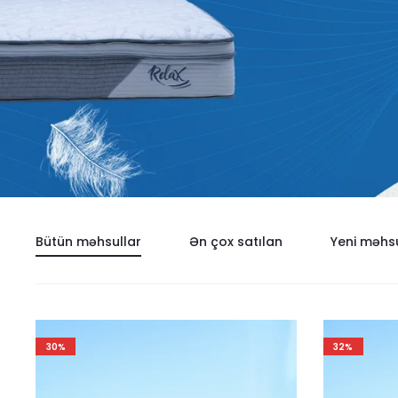
Bütün məhsullar
Ən çox satılan
Yeni məhsu
30%
32%