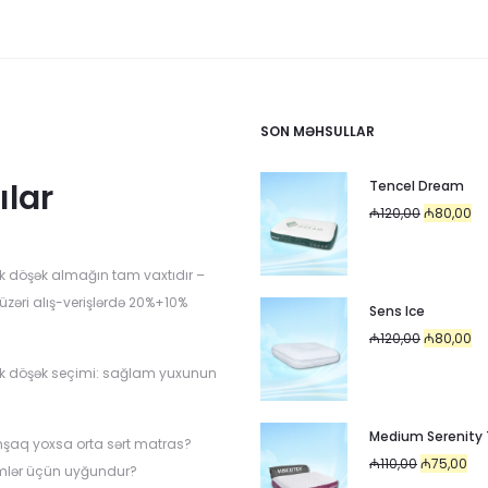
SON MƏHSULLAR
ılar
Tencel Dream
Original
Cu
₼
120,00
₼
80,00
price
pr
was:
is:
k döşək almağın tam vaxtıdır –
₼120,00.
₼8
üzəri alış-verişlərdə 20%+10%
Sens Ice
Original
Cu
₼
120,00
₼
80,00
price
pr
k döşək seçimi: sağlam yuxunun
was:
is:
i
₼120,00.
₼8
Medium Serenity
mşaq yoxsa orta sərt matras?
Original
Cur
₼
110,00
₼
75,00
mlər üçün uyğundur?