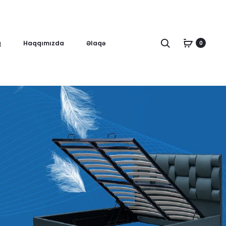
Axtar
q
Haqqımızda
Əlaqə
0