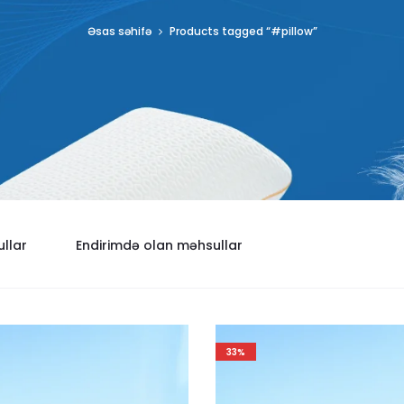
Əsas səhifə
Products tagged “#pillow”
llar
Endirimdə olan məhsullar
33%