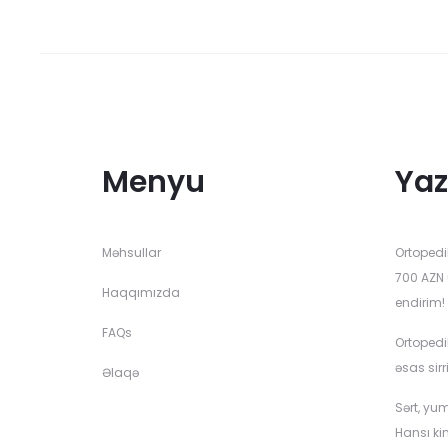
Menyu
Yaz
Məhsullar
Ortopedi
700 AZN 
Haqqımızda
endirim!
FAQs
Ortopedi
əsas sirr
Əlaqə
Sərt, yu
Hansı ki