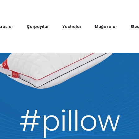
raslar
Çarpayılar
Yastıqlar
Mağazalar
Blo
#pillow