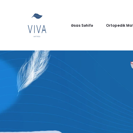
Əsas Səhifə
Ortopedik Mat