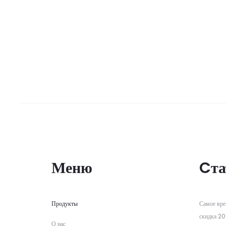
₼513,00
₼85,00
с
вариаций.
–
Опции
₼1.320,00
можно
выбрать
на
странице
товара.
Меню
Cта
Продукты
Самое вре
скидка 20
О нас