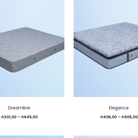
Опции
₼1.200,00
можно
выбрать
на
странице
товара.
Этот
Dreamline
Elegance
товар
Диапазон
₼
301,00
–
₼
645,00
₼
406,00
–
₼
905,00
имеет
цен:
несколько
₼301,00