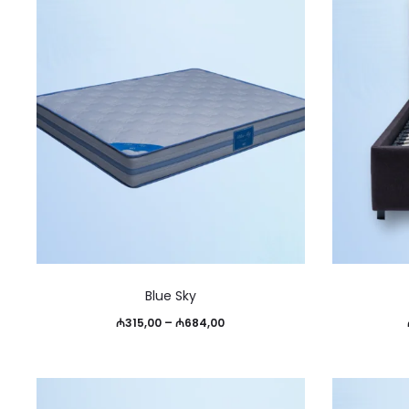
Этот
Blue Sky
товар
Диапазон
₼
315,00
–
₼
684,00
имеет
цен:
несколько
₼315,00
вариаций.
–