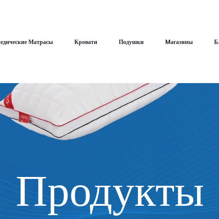
едические Матрасы
Кровати
Подушки
Mагазины
Б
Продукты