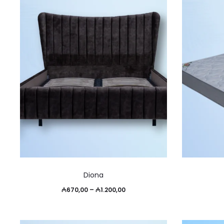
Опции
₼684,00
можно
выбрать
на
странице
товара.
Этот
Diona
товар
Диапазон
₼
670,00
–
₼
1.200,00
имеет
цен:
несколько
₼670,00