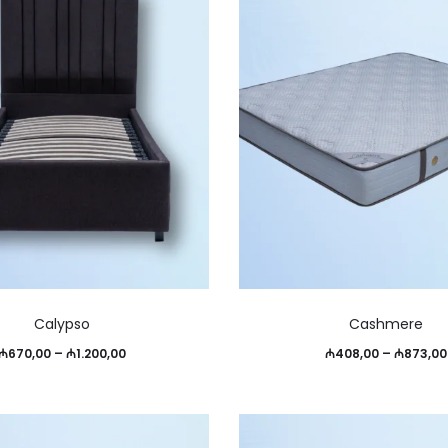
можно
выбрать
на
странице
товара.
Этот
Calypso
Cashmere
товар
Диапазон
₼
670,00
–
₼
1.200,00
₼
408,00
–
₼
873,00
имеет
цен:
несколько
₼670,00
вариаций.
–