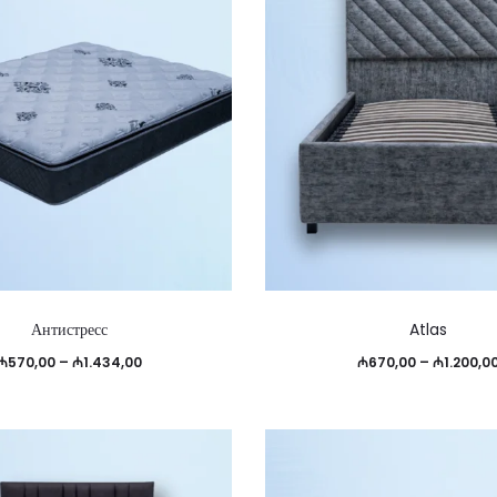
Этот
Антистресс
Atlas
товар
Диапазон
₼
570,00
–
₼
1.434,00
₼
670,00
–
₼
1.200,0
имеет
цен:
несколько
₼570,00
вариаций.
–
Опции
₼1.434,00