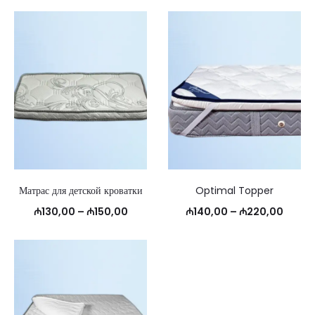
Матрас для детской кроватки
Optimal Topper
Диапазон
Диапаз
₼
130,00
–
₼
150,00
₼
140,00
–
₼
220,00
цен:
цен:
₼130,00
₼140,
–
–
₼150,00
₼220,