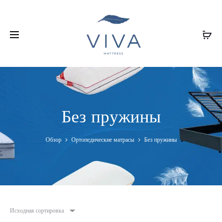
Без пружины
Обзор
Ортопедические матрасы
Без пружины
Исходная сортировка