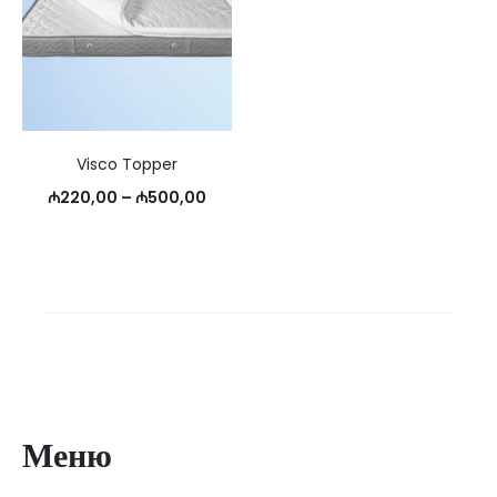
Visco Topper
Диапазон
₼
220,00
–
₼
500,00
цен:
₼220,00
–
₼500,00
Меню