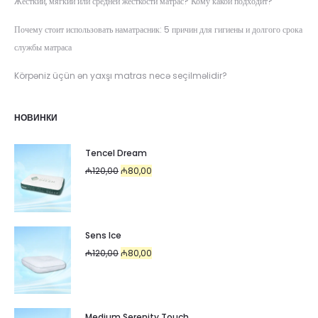
Жёсткий, мягкий или средней жёсткости матрас? Кому какой подходит?
Почему стоит использовать наматрасник: 5 причин для гигиены и долгого срока
службы матраса
Körpəniz üçün ən yaxşı matras necə seçilməlidir?
НОВИНКИ
Tencel Dream
Первоначальная
Текущая
₼
120,00
₼
80,00
цена
цена:
составляла
₼80,00.
₼120,00.
Sens Ice
Первоначальная
Текущая
₼
120,00
₼
80,00
цена
цена:
составляла
₼80,00.
₼120,00.
Medium Serenity Touch