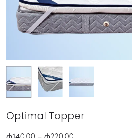
Optimal Topper
Диапазон
₼
140,00
–
₼
220,00