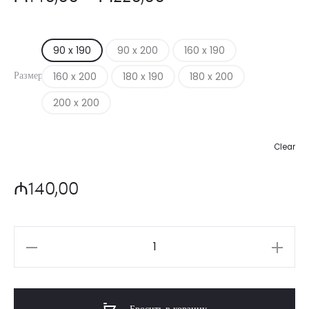
цен:
90 x 190
90 x 200
160 x 190
₼140,00
Размер
160 x 200
180 x 190
180 x 200
–
200 x 200
₼220,00
Clear
₼
140,00
Количество
товара
Optimal