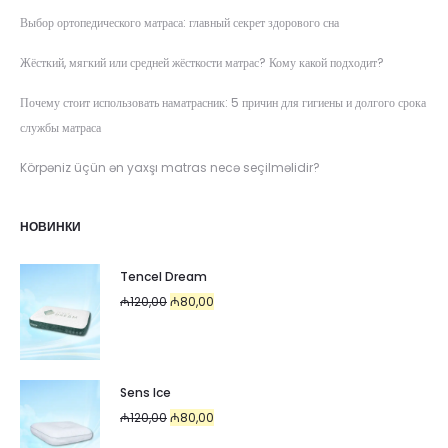
Выбор ортопедического матраса: главный секрет здорового сна
Жёсткий, мягкий или средней жёсткости матрас? Кому какой подходит?
Почему стоит использовать наматрасник: 5 причин для гигиены и долгого срока
службы матраса
Körpəniz üçün ən yaxşı matras necə seçilməlidir?
НОВИНКИ
Tencel Dream
Первоначальная
Текущая
₼
120,00
₼
80,00
цена
цена:
составляла
₼80,00.
₼120,00.
Sens Ice
Первоначальная
Текущая
₼
120,00
₼
80,00
цена
цена: