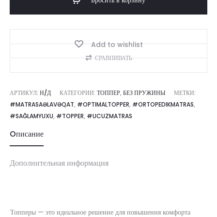
Бросить в корзину
Topper
Add to wishlist
СРАВНИВАТЬ
АРТИКУЛ:
Н/Д
КАТЕГОРИИ:
ТОППЕР
,
БЕЗ ПРУЖИНЫ
МЕТКИ:
#MATRASAƏLAVƏQAT
,
#OPTIMALTOPPER
,
#ORTOPEDIKMATRAS
,
#SAĞLAMYUXU
,
#TOPPER
,
#UCUZMATRAS
Oписание
Дополнительная информация
Топперы — это идеальное решение для повышения комфорта