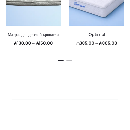
Матрас для детской кроватки
Optimal
Диапазон
Диапа
₼
130,00
–
₼
150,00
₼
385,00
–
₼
805,00
цен:
цен:
₼130,00
₼385,
–
–
₼150,00
₼805,