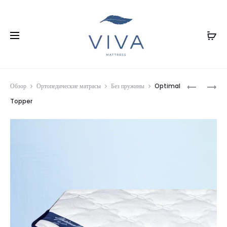
Prod
RELAX
VISCO
Обзор
Ортопедические матрасы
Без пружины
Optimal
TOPPER
navig
Topper