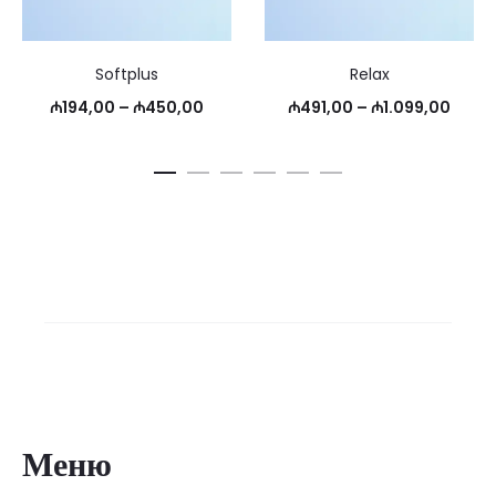
Softplus
Relax
Диапазон
Диапа
₼
194,00
–
₼
450,00
₼
491,00
–
₼
1.099,00
цен:
цен:
₼194,00
₼491
–
–
₼450,00
₼1.09
Меню