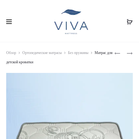
Prod
VISCO
ЗАЩИТН
Обзор
Ортопедические матрасы
Без пружины
Матрас для
TOPPER
ДЛЯ
navig
детской кроватки
МАТРАСА