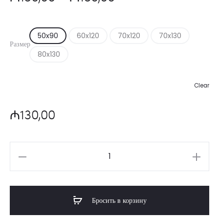
цен:
50x90
60x120
70x120
70x130
₼130,00
Размер
80x130
–
Clear
₼150,00
₼
130,00
Количество
товара
Beşik
Бросить в корзину
matrası