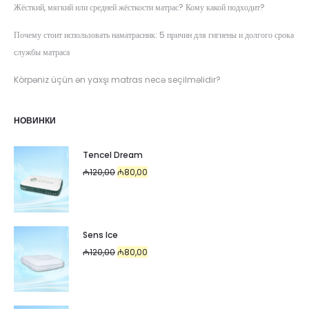
Жёсткий, мягкий или средней жёсткости матрас? Кому какой подходит?
Почему стоит использовать наматрасник: 5 причин для гигиены и долгого срока
службы матраса
Körpəniz üçün ən yaxşı matras necə seçilməlidir?
НОВИНКИ
Tencel Dream
Первоначальная
Текущая
₼
120,00
₼
80,00
цена
цена:
составляла
₼80,00.
₼120,00.
Sens Ice
Первоначальная
Текущая
₼
120,00
₼
80,00
цена
цена:
составляла
₼80,00.
₼120,00.