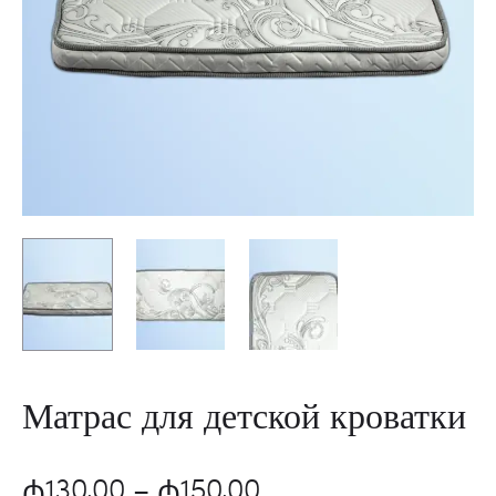
Матрас для детской кроватки
Диапазон
₼
130,00
–
₼
150,00