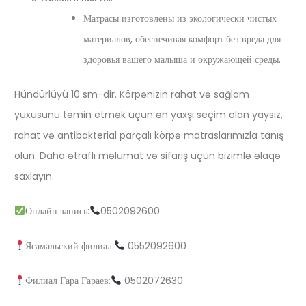
Матрасы изготовлены из экологически чистых
материалов, обеспечивая комфорт без вреда для
здоровья вашего малыша и окружающей среды.
Hündürlüyü 10 sm-dir. Körpənizin rahat və sağlam
yuxusunu təmin etmək üçün ən yaxşı seçim olan yaysız,
rahat və antibakterial parçalı körpə matraslarımızla tanış
olun. Daha ətraflı məlumat və sifariş üçün bizimlə əlaqə
saxlayın.
Онлайн запись:
0502092600
Ясамальский филиал:
0552092600
Филиал Гара Гараев:
0502072630