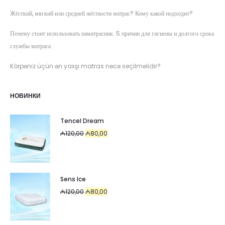
Жёсткий, мягкий или средней жёсткости матрас? Кому какой подходит?
Почему стоит использовать наматрасник: 5 причин для гигиены и долгого срока
службы матраса
Körpəniz üçün ən yaxşı matras necə seçilməlidir?
НОВИНКИ
Tencel Dream
Первоначальная
Текущая
₼
120,00
₼
80,00
цена
цена:
составляла
₼80,00.
₼120,00.
Sens Ice
Первоначальная
Текущая
₼
120,00
₼
80,00
цена
цена:
составляла
₼80,00.