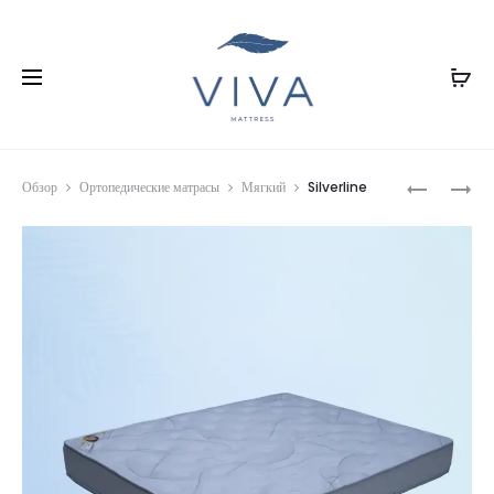
Prod
BLUE
OPTIMAL
Обзор
Ортопедические матрасы
Мягкий
Silverline
SKY
navig