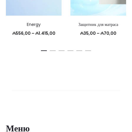
Energy
Защитник для матраса
Диапазон
Диапазо
₼
556,00
–
₼
1.415,00
₼
35,00
–
₼
70,00
цен:
цен:
₼556,00
₼35,00
–
–
₼1.415,00
₼70,00
Меню