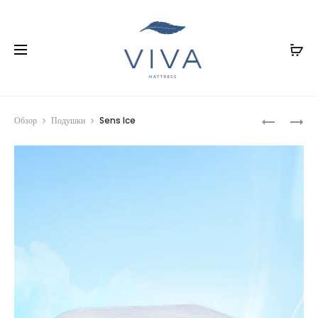
Prod
MEDIUM
TENCEL
Обзор
Подушки
Sens Ice
SERENITY
DREAM
navig
TOUCH