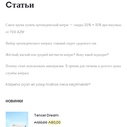
Cтатьи
Самое время купить ортопедический матрас — скидка 20% + 10% при покупках
от 700 AZN!
Выбор ортопедического матраса: главный секрет здорового сна
Жёсткий, мягкий или средней жёсткости матрас? Кому какой подходит?
Почему стоит использовать наматрасник: 5 причин для гигиены и долгого срока
службы матраса
Körpəniz üçün ən yaxşı matras necə seçilməlidir?
НОВИНКИ
Tencel Dream
Первоначальная
Текущая
₼
120,00
₼
80,00