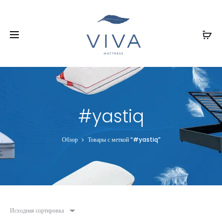
#yastiq
Обзор
Товары с меткой “#yastiq”
Исходная сортировка