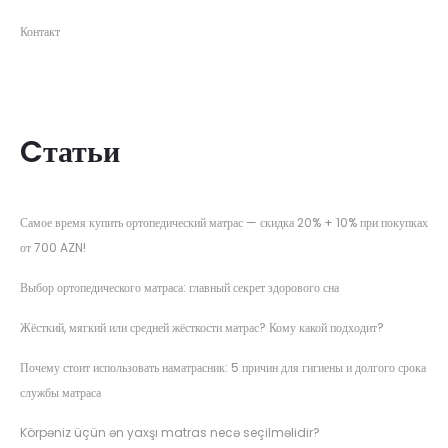
Контакт
Cтатьи
Самое время купить ортопедический матрас — скидка 20% + 10% при покупках
от 700 AZN!
Выбор ортопедического матраса: главный секрет здорового сна
Жёсткий, мягкий или средней жёсткости матрас? Кому какой подходит?
Почему стоит использовать наматрасник: 5 причин для гигиены и долгого срока
службы матраса
Körpəniz üçün ən yaxşı matras necə seçilməlidir?