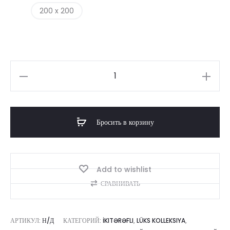
200 x 200
Количество
товара
Relax
Бросить в корзину
Add to wishlist
СРАВНИВАТЬ
АРТИКУЛ:
Н/Д
КАТЕГОРИЙ:
İKITƏRƏFLI
,
LÜKS KOLLEKSIYA
,