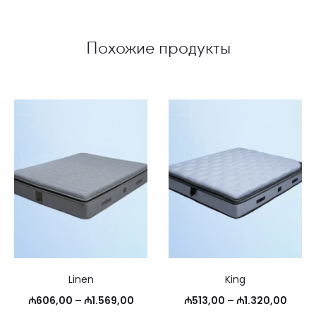
Похожие продукты
Linen
King
Диапазон
Диапа
₼
606,00
–
₼
1.569,00
₼
513,00
–
₼
1.320,00