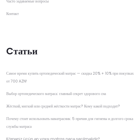
Часто задаваемые вопросы
Контакт
Cтатьи
Самое время купить ортопедический матрас — скидка 20% + 10% при покупках
от 700 AZN!
Выбор ортопедического матраса: главный секрет здорового сна
Жёсткий, мягкий или средней жёсткости матрас? Кому какой подходит?
Почему стоит использовать наматрасник: 5 причин для гигиены и долгого срока
службы матраса
Körpəniz üçün ən yaxşı matras necə seçilməlidir?