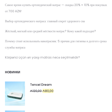
Самое время купить ортопедический матрас — скидка 20% + 10% при покупках
от 700 AZN!
Выбор ортопедического матраса: главный секрет здорового сна
Жёсткий, мягкий или средней жёсткости матрас? Кому какой подходит?
Почему стоит использовать наматрасник: 5 причин для гигиены и долгого срока
службы матраса
Körpəniz üçün ən yaxşı matras necə seçilməlidir?
НОВИНКИ
Tencel Dream
Первоначальная
Текущая
₼
120,00
₼
80,00
цена
цена:
составляла
₼80,00.
₼120,00.