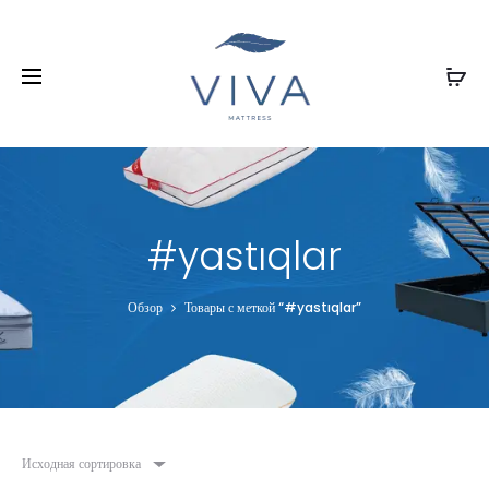
#yastıqlar
Обзор
Товары с меткой “#yastıqlar”
Исходная сортировка