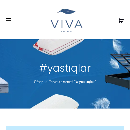
#yastıqlar
Обзор
Товары с меткой “#yastıqlar”