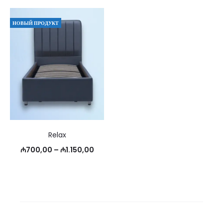
НОВЫЙ ПРОДУКТ
Relax
Диапазон
₼
700,00
–
₼
1.150,00
цен:
₼700,00
–
₼1.150,00