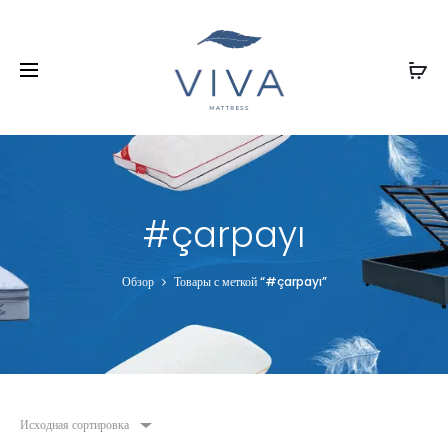
#çarpayı
Обзор
Товары с меткой “#çarpayı”
Исходная сортировка