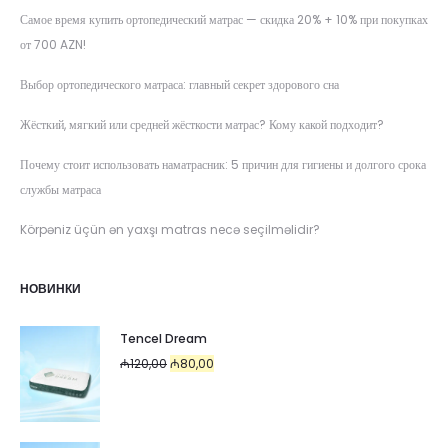
Самое время купить ортопедический матрас — скидка 20% + 10% при покупках
от 700 AZN!
Выбор ортопедического матраса: главный секрет здорового сна
Жёсткий, мягкий или средней жёсткости матрас? Кому какой подходит?
Почему стоит использовать наматрасник: 5 причин для гигиены и долгого срока
службы матраса
Körpəniz üçün ən yaxşı matras necə seçilməlidir?
НОВИНКИ
Tencel Dream
Первоначальная
Текущая
₼
120,00
₼
80,00
цена
цена:
составляла
₼80,00.
₼120,00.