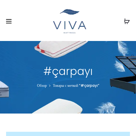
#çarpayı
Обзор
Товары с меткой “#çarpayı”