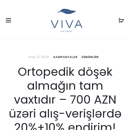
May 31, 2026
KAMPANYALAR
XƏBƏRLƏR
Ortopedik döşək
almağın tam
vaxtıdır – 700 AZN
üzəri alış-verişlərdə
20%+10% endirim!