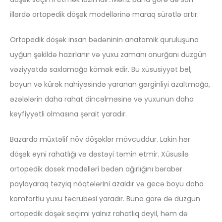
illərdə ortopedik döşək modellərinə maraq sürətlə artır.
Ortopedik döşək insan bədəninin anatomik quruluşuna
uyğun şəkildə hazırlanır və yuxu zamanı onurğanı düzgün
vəziyyətdə saxlamağa kömək edir. Bu xüsusiyyət bel,
boyun və kürək nahiyəsində yaranan gərginliyi azaltmağa,
əzələlərin daha rahat dincəlməsinə və yuxunun daha
keyfiyyətli olmasına şərait yaradır.
Bazarda müxtəlif növ döşəklər mövcuddur. Lakin hər
döşək eyni rahatlığı və dəstəyi təmin etmir. Xüsusilə
ortopedik dosek modelləri bədən ağırlığını bərabər
paylayaraq təzyiq nöqtələrini azaldır və gecə boyu daha
komfortlu yuxu təcrübəsi yaradır. Buna görə də düzgün
ortopedik döşək seçimi yalnız rahatlıq deyil, həm də