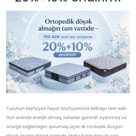
Yuxunun keyfiyyəti həyat keyfiyyətinizə birbaşa təsir edir.
Gün ərzində enerjili olmaq, səhərlər gümrah oyanmaq və
onurğa sağlamlığını qorumaq üçün ilk növbədə düzgün
döşək seçimi etmək lazımdır. Məhz buna görə də son