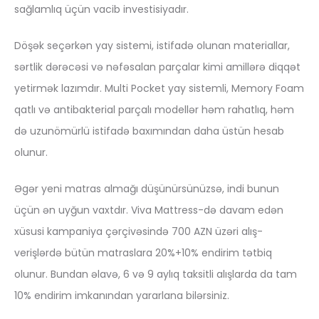
sağlamlıq üçün vacib investisiyadır.
Döşək seçərkən yay sistemi, istifadə olunan materiallar,
sərtlik dərəcəsi və nəfəsalan parçalar kimi amillərə diqqət
yetirmək lazımdır. Multi Pocket yay sistemli, Memory Foam
qatlı və antibakterial parçalı modellər həm rahatlıq, həm
də uzunömürlü istifadə baxımından daha üstün hesab
olunur.
Əgər yeni matras almağı düşünürsünüzsə, indi bunun
üçün ən uyğun vaxtdır. Viva Mattress-də davam edən
xüsusi kampaniya çərçivəsində 700 AZN üzəri alış-
verişlərdə bütün matraslara 20%+10% endirim tətbiq
olunur. Bundan əlavə, 6 və 9 aylıq taksitli alışlarda da tam
10% endirim imkanından yararlana bilərsiniz.