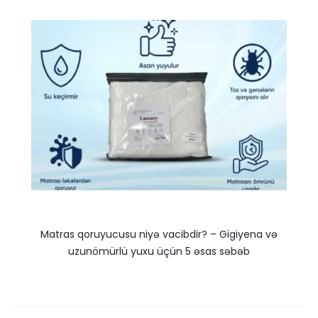
Matras qoruyucusu niyə vacibdir? – Gigiyena və
uzunömürlü yuxu üçün 5 əsas səbəb