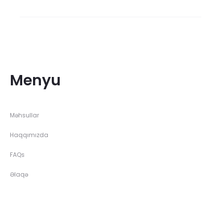
Menyu
Məhsullar
Haqqımızda
FAQs
Əlaqə