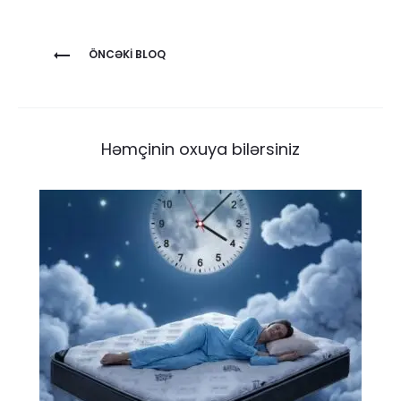
Yazı
ÖNCƏKI BLOQ
naviqasiyası
Həmçinin oxuya bilərsiniz