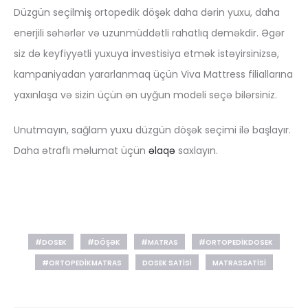
Düzgün seçilmiş ortopedik döşək daha dərin yuxu, daha
enerjili səhərlər və uzunmüddətli rahatlıq deməkdir. Əgər
siz də keyfiyyətli yuxuya investisiya etmək istəyirsinizsə,
kampaniyadan yararlanmaq üçün Viva Mattress filiallarına
yaxınlaşa və sizin üçün ən uyğun modeli seçə bilərsiniz.
Unutmayın, sağlam yuxu düzgün döşək seçimi ilə başlayır.
Daha ətraflı məlumat üçün
əlaqə
saxlayın.
#DOSEK
#DÖŞƏK
#MATRAS
#ORTOPEDIKDOSEK
#ORTOPEDIKMATRAS
DOSEK SATISI
MATRASSATISI