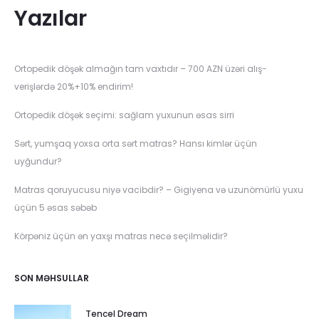
Yazılar
Ortopedik döşək almağın tam vaxtıdır – 700 AZN üzəri alış-
verişlərdə 20%+10% endirim!
Ortopedik döşək seçimi: sağlam yuxunun əsas sirri
Sərt, yumşaq yoxsa orta sərt matras? Hansı kimlər üçün
uyğundur?
Matras qoruyucusu niyə vacibdir? – Gigiyena və uzunömürlü yuxu
üçün 5 əsas səbəb
Körpəniz üçün ən yaxşı matras necə seçilməlidir?
SON MƏHSULLAR
Tencel Dream