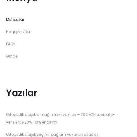
Məhsullar
Haqqımızda
FAQs
Əlaqə
Yazılar
Ortopedik döşək almağın tam vaxtıdır – 700 AZN üzəri alış-
verişlərdə 20%+10% endirim!
Ortopedik döşək seçimi: sağlam yuxunun əsas sirri