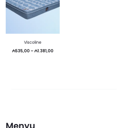
Viscoline
Price
₼
535,00
–
₼
1.381,00
range:
₼535,00
through
₼1.381,00
Menyu