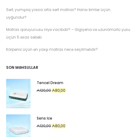
Sərt, yumşaq yoxsa orta sərt matras? Hansı kimlər üçün
uyğundur?
Matras qoruyucusu niyə vacibdir? – Gigiyena və uzunömürlü yuxu
üçün 5 əsas səbəb
Körpəniz üçün ən yaxşı matras necə seçilməlidir?
SON MƏHSULLAR
Tencel Dream
Original
Current
₼
120,00
₼
80,00
price
price
was:
is:
₼120,00.
₼80,00.
Sens Ice
Original
Current
₼
120,00
₼
80,00
price
price