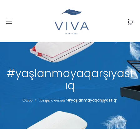
#yaşlanmayaqarşıyast
ıq
Обзор
Товары с меткой “#yaşlanmayaqarşıyastıq”