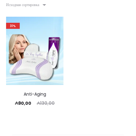
Исходная сортировка
31%
Anti-Aging
Текущая
Первоначальная
₼
90,00
₼
130,00
цена:
цена
₼90,00.
составляла
₼130,00.