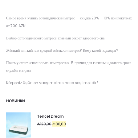
Самое время купить ортопедический матрас — скидка 20% + 10% при покупках
от 700 AZN!
Выбор ортопедического матраса: главный секрет здорового сна
Жёсткий, мягкий или средней жёсткости матрас? Кому какой подходит?
Почему стоит использовать наматрасник: 5 причин для гигиены и долгого срока
службы матраса
Körpəniz üçün ən yaxşı matras necə seçilməlidir?
НОВИНКИ
Tencel Dream
Первоначальная
Текущая
₼
120,00
₼
80,00
цена
цена: