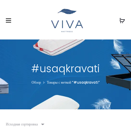
#usaqkravati
Обзор
Товары с меткой “#usaqkravati”
Исходная сортировка