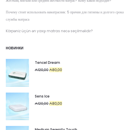
Жёсткий, мягкий или средней жёсткости матрас? Кому какой подходит?
Почему стоит использовать наматрасник: 5 причин для гигиены и долгого срока
службы матраса
Körpəniz üçün ən yaxşı matras necə seçilməlidir?
НОВИНКИ
Tencel Dream
Первоначальная
Текущая
₼
120,00
₼
80,00
цена
цена:
составляла
₼80,00.
₼120,00.
Sens Ice
Первоначальная
Текущая
₼
120,00
₼
80,00
цена
цена:
составляла
₼80,00.
₼120,00.
Medium Serenity Touch