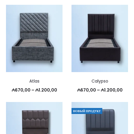
Atlas
Calypso
Диапазон
Диапа
₼
670,00
–
₼
1.200,00
₼
670,00
–
₼
1.200,00
цен:
цен:
₼670,00
₼670
НОВЫЙ ПРОДУКТ
–
–
₼1.200,00
₼1.2