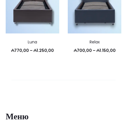
Luna
Relax
Диапазон
Диапа
₼
770,00
–
₼
1.250,00
₼
700,00
–
₼
1.150,00
цен:
цен:
₼770,00
₼700
–
–
₼1.250,00
₼1.15
Меню