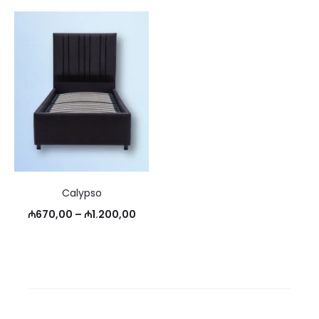
Calypso
Диапазон
₼
670,00
–
₼
1.200,00
цен:
₼670,00
–
₼1.200,00