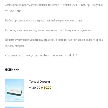
Самое время купить ортопедический матрас — скидка 20% + 10% при покупках
от 700 AZN!
Выбор ортопедического матраса: главный секрет здорового сна
Жёсткий, мягкий или средней жёсткости матрас? Кому какой подходит?
Почему стоит использовать наматрасник: 5 причин для гигиены и долгого срока
службы матраса
Körpəniz üçün ən yaxşı matras necə seçilməlidir?
НОВИНКИ
Tencel Dream
Первоначальная
Текущая
₼
120,00
₼
80,00
цена
цена:
составляла
₼80,00.
₼120,00.