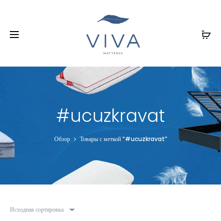
#ucuzkravat
Обзор
Товары с меткой “#ucuzkravat”
Исходная сортировка