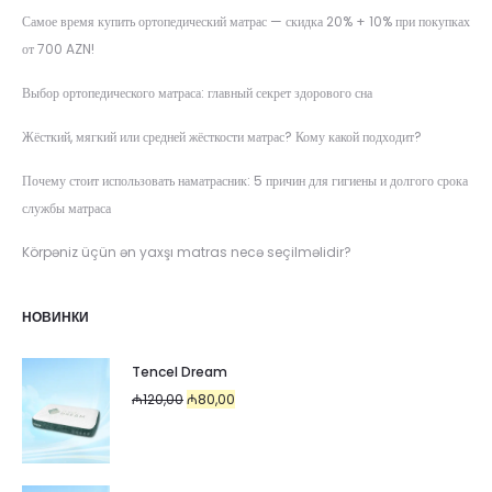
Самое время купить ортопедический матрас — скидка 20% + 10% при покупках
от 700 AZN!
Выбор ортопедического матраса: главный секрет здорового сна
Жёсткий, мягкий или средней жёсткости матрас? Кому какой подходит?
Почему стоит использовать наматрасник: 5 причин для гигиены и долгого срока
службы матраса
Körpəniz üçün ən yaxşı matras necə seçilməlidir?
НОВИНКИ
Tencel Dream
Первоначальная
Текущая
₼
120,00
₼
80,00
цена
цена:
составляла
₼80,00.
₼120,00.