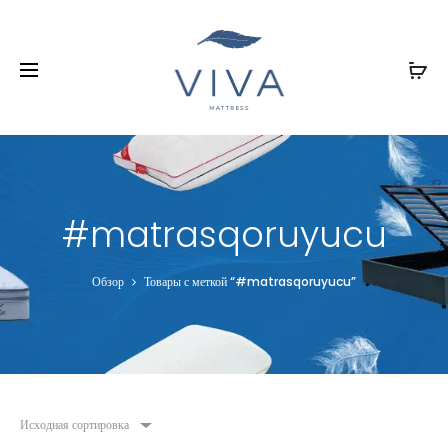
#matrasqoruyucu
Обзор
Товары с меткой “#matrasqoruyucu”
Исходная сортировка