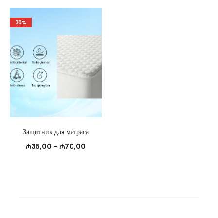
30%
Защитник для матраса
Диапазон
₼
35,00
–
₼
70,00
цен:
₼35,00
–
₼70,00