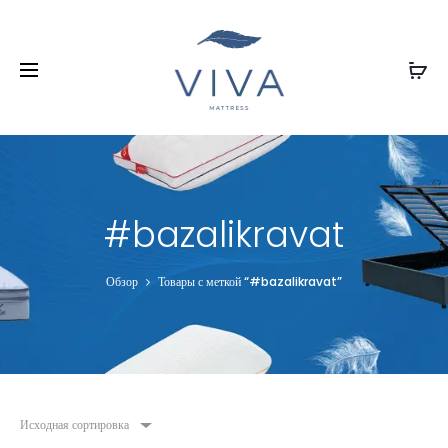
#bazalikravat
Обзор
Товары с меткой “#bazalikravat”
Исходная сортировка