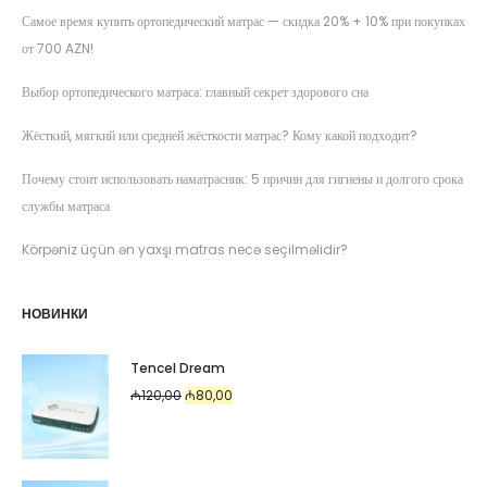
Самое время купить ортопедический матрас — скидка 20% + 10% при покупках
от 700 AZN!
Выбор ортопедического матраса: главный секрет здорового сна
Жёсткий, мягкий или средней жёсткости матрас? Кому какой подходит?
Почему стоит использовать наматрасник: 5 причин для гигиены и долгого срока
службы матраса
Körpəniz üçün ən yaxşı matras necə seçilməlidir?
НОВИНКИ
Tencel Dream
Первоначальная
Текущая
₼
120,00
₼
80,00
цена
цена:
составляла
₼80,00.
₼120,00.