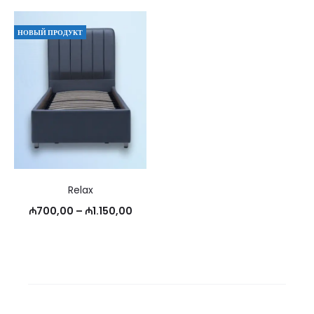
НОВЫЙ ПРОДУКТ
Relax
Диапазон
₼
700,00
–
₼
1.150,00
цен:
₼700,00
–
₼1.150,00