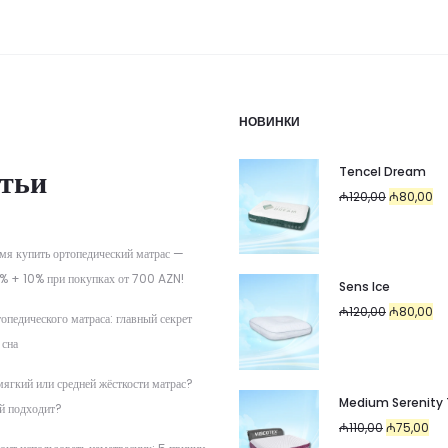
НОВИНКИ
тьи
Tencel Dream
Первоначал
Те
₼
120,00
₼
80,00
цена
цен
составляла
₼8
мя купить ортопедический матрас —
₼120,00.
% + 10% при покупках от 700 AZN!
Sens Ice
Первоначал
Те
₼
120,00
₼
80,00
опедического матраса: главный секрет
цена
цен
 сна
составляла
₼8
мягкий или средней жёсткости матрас?
₼120,00.
Medium Serenity
й подходит?
Первоначал
Тек
₼
110,00
₼
75,00