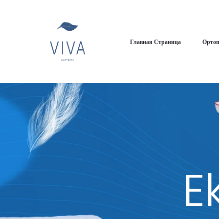
Главная Страница
Ортоп
E