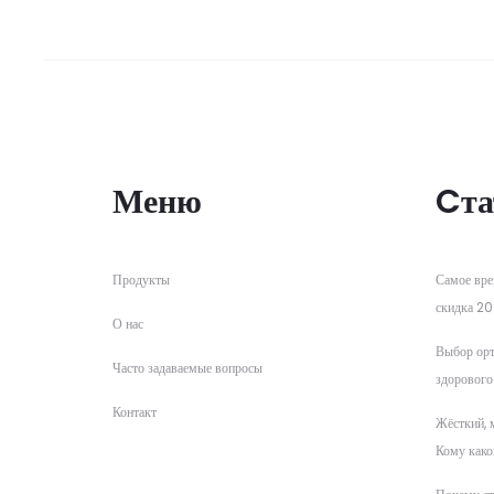
Меню
Cта
Продукты
Самое вре
скидка 20
О нас
Выбор орт
Часто задаваемые вопросы
здорового
Контакт
Жёсткий, 
Кому како