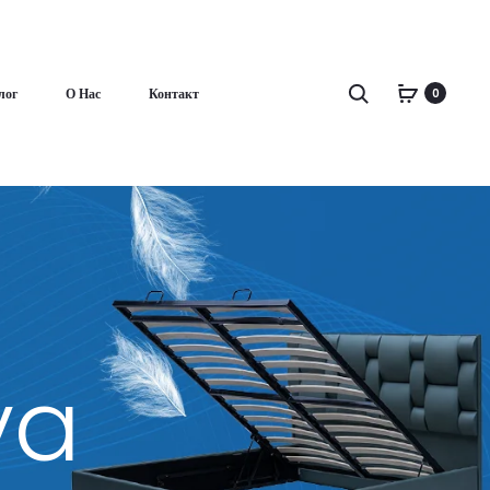
Поиск
лог
О Нас
Контакт
0
ya