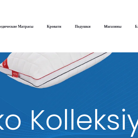
едические Матрасы
Кровати
Подушки
Mагазины
Б
ko Kolleksi