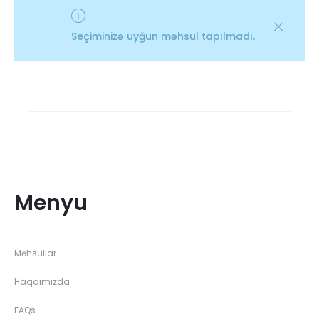
Seçiminizə uyğun məhsul tapılmadı.
Menyu
Məhsullar
Haqqımızda
FAQs