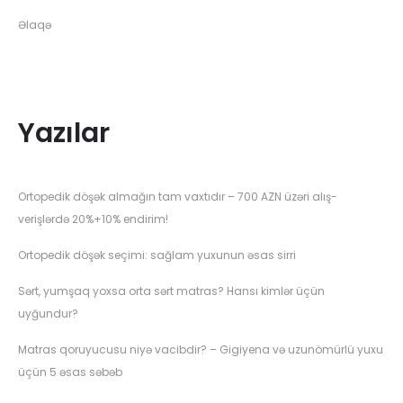
Əlaqə
Yazılar
Ortopedik döşək almağın tam vaxtıdır – 700 AZN üzəri alış-
verişlərdə 20%+10% endirim!
Ortopedik döşək seçimi: sağlam yuxunun əsas sirri
Sərt, yumşaq yoxsa orta sərt matras? Hansı kimlər üçün
uyğundur?
Matras qoruyucusu niyə vacibdir? – Gigiyena və uzunömürlü yuxu
üçün 5 əsas səbəb