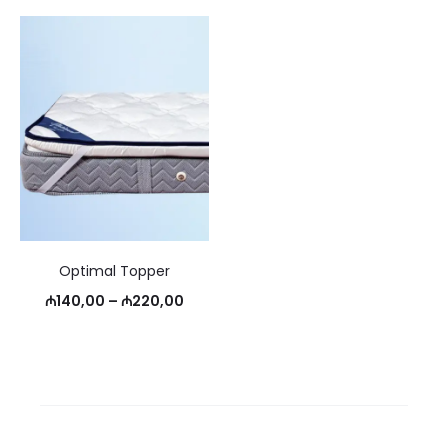
Optimal Topper
Price
₼
140,00
–
₼
220,00
range:
₼140,00
through
₼220,00