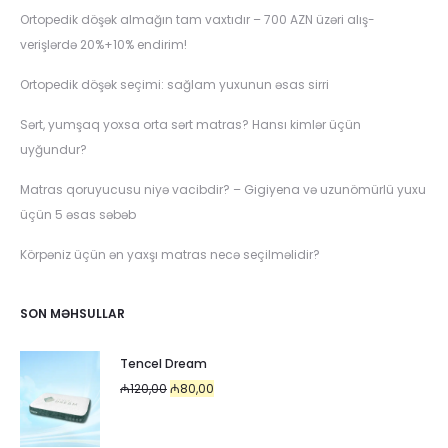
Ortopedik döşək almağın tam vaxtıdır – 700 AZN üzəri alış-
verişlərdə 20%+10% endirim!
Ortopedik döşək seçimi: sağlam yuxunun əsas sirri
Sərt, yumşaq yoxsa orta sərt matras? Hansı kimlər üçün
uyğundur?
Matras qoruyucusu niyə vacibdir? – Gigiyena və uzunömürlü yuxu
üçün 5 əsas səbəb
Körpəniz üçün ən yaxşı matras necə seçilməlidir?
SON MƏHSULLAR
Tencel Dream
Original
Current
₼
120,00
₼
80,00
price
price
was:
is: