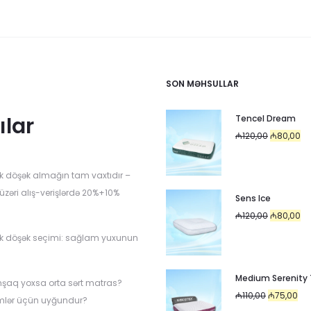
SON MƏHSULLAR
ılar
Tencel Dream
Original
Cu
₼
120,00
₼
80,00
price
pr
was:
is:
k döşək almağın tam vaxtıdır –
₼120,00.
₼8
üzəri alış-verişlərdə 20%+10%
Sens Ice
Original
Cu
₼
120,00
₼
80,00
price
pr
k döşək seçimi: sağlam yuxunun
was:
is:
i
₼120,00.
₼8
Medium Serenity
mşaq yoxsa orta sərt matras?
Original
Cur
₼
110,00
₼
75,00
mlər üçün uyğundur?