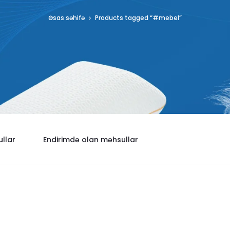
Əsas səhifə
Products tagged “#mebel”
llar
Endirimdə olan məhsullar