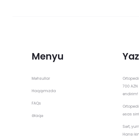
options
may
be
chosen
on
the
Menyu
Yaz
product
page
Məhsullar
Ortopedi
700 AZN 
Haqqımızda
endirim!
FAQs
Ortopedi
əsas sirr
Əlaqə
Sərt, yu
Hansı ki