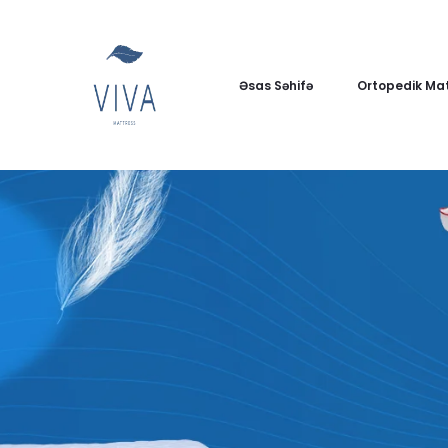
Əsas Səhifə
Ortopedik Mat