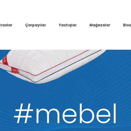
raslar
Çarpayılar
Yastıqlar
Mağazalar
Blo
#mebel