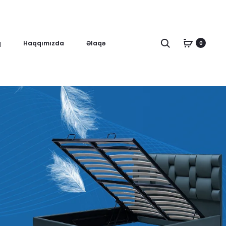
Axtar
q
Haqqımızda
Əlaqə
0