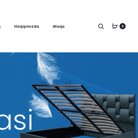
Axtar
q
Haqqımızda
Əlaqə
0
asi