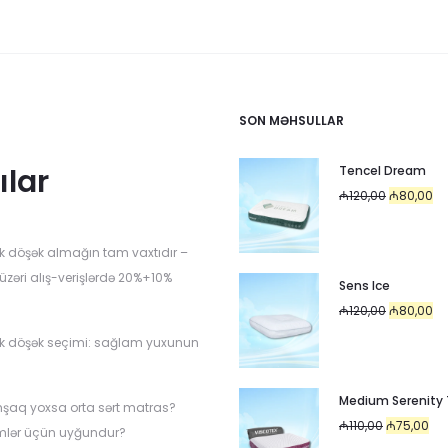
SON MƏHSULLAR
ılar
Tencel Dream
Original
Cu
₼
120,00
₼
80,00
price
pr
was:
is:
k döşək almağın tam vaxtıdır –
₼120,00.
₼8
üzəri alış-verişlərdə 20%+10%
Sens Ice
Original
Cu
₼
120,00
₼
80,00
price
pr
k döşək seçimi: sağlam yuxunun
was:
is:
i
₼120,00.
₼8
Medium Serenity
mşaq yoxsa orta sərt matras?
Original
Cur
₼
110,00
₼
75,00
mlər üçün uyğundur?