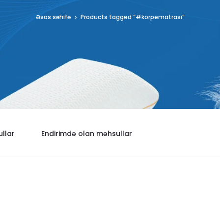
Əsas səhifə
Products tagged “#korpematrasi”
llar
Endirimdə olan məhsullar