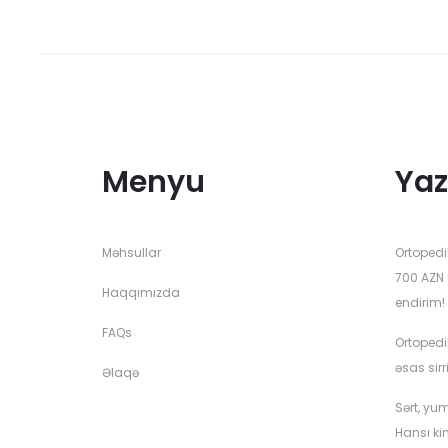
options
may
be
chosen
on
the
Menyu
Yaz
product
page
Məhsullar
Ortopedi
700 AZN 
Haqqımızda
endirim!
FAQs
Ortopedi
əsas sirr
Əlaqə
Sərt, yu
Hansı ki