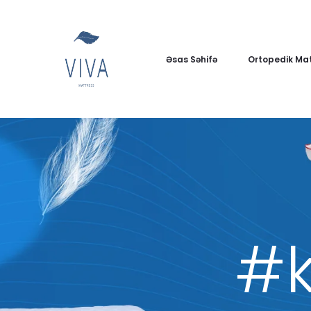
Əsas Səhifə
Ortopedik Mat
#k