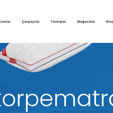
raslar
Çarpayılar
Yastıqlar
Mağazalar
Blo
orpematr