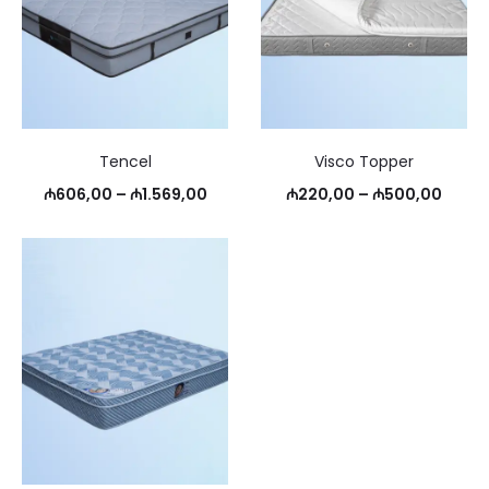
Tencel
Visco Topper
Price
Price
₼
606,00
–
₼
1.569,00
₼
220,00
–
₼
500,00
range:
range
₼606,00
₼220
through
throu
₼1.569,00
₼500