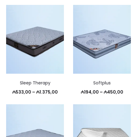
Sleep Therapy
Softplus
Price
Price
₼
533,00
–
₼
1.375,00
₼
194,00
–
₼
450,00
range:
range
₼533,00
₼194,
through
throu
₼1.375,00
₼450,