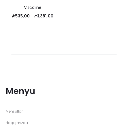
Viscoline
Price
₼
535,00
–
₼
1.381,00
range:
₼535,00
through
₼1.381,00
Menyu
Məhsullar
Haqqımızda