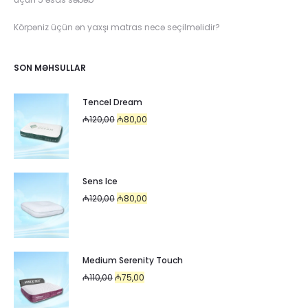
Körpəniz üçün ən yaxşı matras necə seçilməlidir?
SON MƏHSULLAR
Tencel Dream
Original
Current
₼
120,00
₼
80,00
price
price
was:
is:
₼120,00.
₼80,00.
Sens Ice
Original
Current
₼
120,00
₼
80,00
price
price
was:
is:
₼120,00.
₼80,00.
Medium Serenity Touch
Original
Current
₼
110,00
₼
75,00
price
price