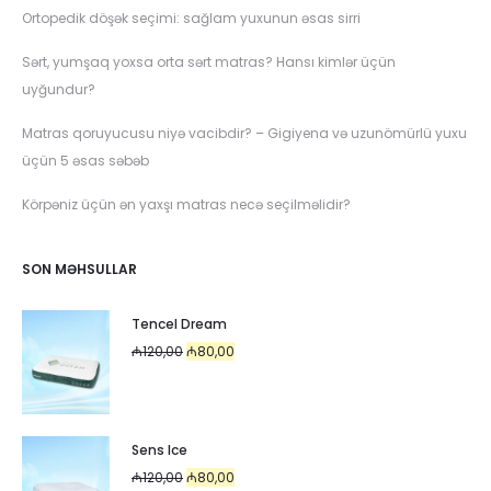
Ortopedik döşək seçimi: sağlam yuxunun əsas sirri
Sərt, yumşaq yoxsa orta sərt matras? Hansı kimlər üçün
uyğundur?
Matras qoruyucusu niyə vacibdir? – Gigiyena və uzunömürlü yuxu
üçün 5 əsas səbəb
Körpəniz üçün ən yaxşı matras necə seçilməlidir?
SON MƏHSULLAR
Tencel Dream
Original
Current
₼
120,00
₼
80,00
price
price
was:
is:
₼120,00.
₼80,00.
Sens Ice
Original
Current
₼
120,00
₼
80,00