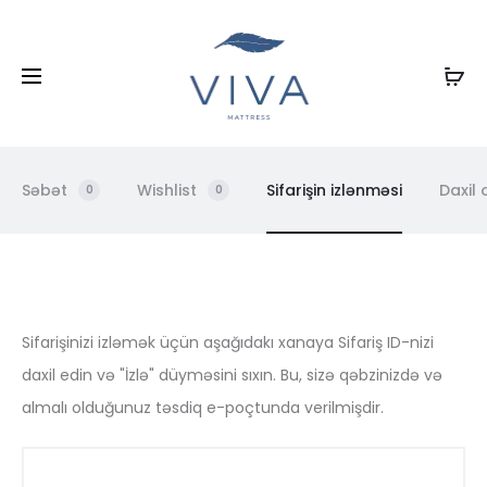
Səbət
Wishlist
Sifarişin izlənməsi
Daxil 
0
0
O
Sifarişinizi izləmək üçün aşağıdakı xanaya Sifariş ID-nizi
daxil edin və "İzlə" düyməsini sıxın. Bu, sizə qəbzinizdə və
r
almalı olduğunuz təsdiq e-poçtunda verilmişdir.
d