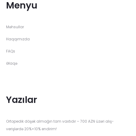
g
Menyu
Məhsullar
Haqqımızda
FAQs
Əlaqə
Yazılar
Ortopedik döşək almağın tam vaxtıdır – 700 AZN üzəri alış-
verişlərdə 20%+10% endirim!