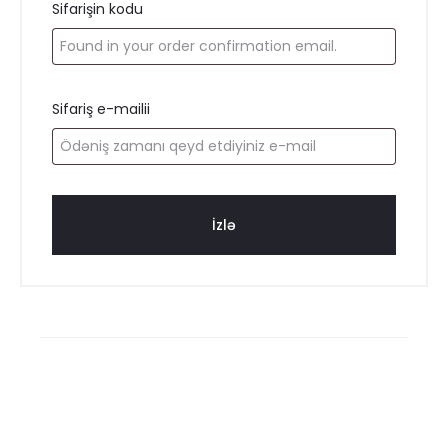
e
Sifarişin kodu
r
T
Sifariş e-mailii
r
a
İzlə
c
k
i
n