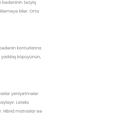
n bədəninin təzyiq
kləməyə bilər. Orta
bədənin konturlarına
həm yaddaş köpüyünün,
raslar yeniyetmələr
aylayır. Lateks
 Hibrid matraslar isə