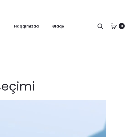
Axtar
q
Haqqımızda
Əlaqə
0
seçimi