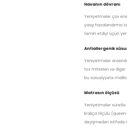
Havanın dövranı
Yeniyetmələr çox ener
yaxşı havalandırma tə
təmin etdiyi üçün yen
Antiallergenik xüsu
Yeniyetmələr arasında 
toz mitesləri və digə
bu xüsusiyyətə malikd
Matrasın ölçüsü
Yeniyetmələr sürətlə 
kraliça ölçülü (queen
dəyişmədən istifadə 