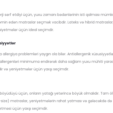
ji sərf etdiyi üçün, yuxu zamanı bədənlərinin isti qalması müm
min edən matraslar seçmək vacibdir. Lateks və hibrid matraslar,
iyetmələr üçün ideal seçimdir.
siyyətlər
allergiya problemləri yaygın ola bilər. Antiallergenik xüsusiyyətl
r allergenləri minimuma endirərək daha sağlam yuxu mühiti yarad
ir və yeniyetmələr üçün yaxşı seçimdir.
böyüdüyü üçün, onların yatağı yetərincə böyük olmalıdır. Tam ölç
-size) matraslar, yeniyetmələrin rahat yatması və gələcəkdə də 
etməsi üçün yaxşı seçimdir.