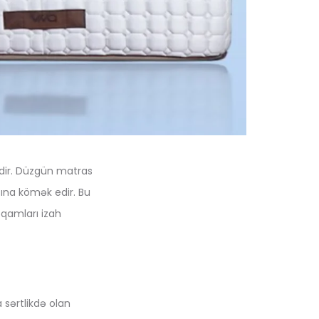
bdir. Düzgün matras
sına kömək edir. Bu
qamları izah
 sərtlikdə olan