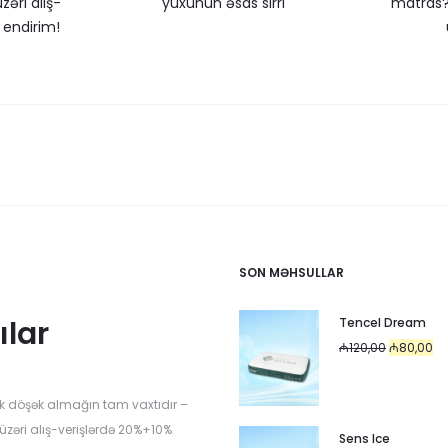
zəri alış-
yuxunun əsas sirri
matras?
 endirim!
SON MƏHSULLAR
ılar
Tencel Dream
Original
Cu
₼
120,00
₼
80,00
price
pr
was:
is:
k döşək almağın tam vaxtıdır –
₼120,00.
₼8
üzəri alış-verişlərdə 20%+10%
Sens Ice