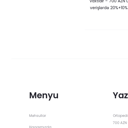
vaxtıdır – 700 AZN ü
verişlərdə 20%+10%
Menyu
Yaz
Məhsullar
Ortopedi
700 AZN 
Haqqımızda