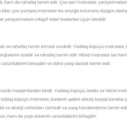
, həm də rahatlıq təmin edir. Çox sərt matraslar, yeniyetmələri
ə bilər, çox yumşaq matraslar isə onurğa sütununu düzgün dəstə
ar yeniyetmələrin inkişaf edən bədənləri üçün idealdır.
k və rahatlıq təmin etməsi vacibdir. Yaddaş köpüyü matraslar, 
öqtələrini azaldır və rahatlıq təmin edir. Hibrid matraslar isə 
üstünlüklərini birləşdirir və daha yaxşı dəstək təmin edir.
 vacib məqamlardan biridir. Yaddaş köpüyü, lateks və hibrid mat
Yaddaş köpüyü matraslar, bədənin şəklini alaraq təzyiqi bərabər p
bii və ekoloji cəhətdən təmizdir və yaxşı havalandırma təmin edir.
 həm də yaylı sistemin üstünlüklərini birləşdirir.