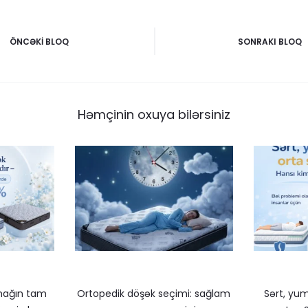
ÖNCƏKI BLOQ
SONRAKI BLOQ
ası
Həmçinin oxuya bilərsiniz
mağın tam
Ortopedik döşək seçimi: sağlam
Sərt, yu