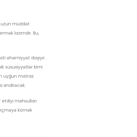
n, uzun müddət
ermək lazımdır. Bu,
ti əhəmiyyət daşıyır.
nik xüsusiyyətlər kimi
çün uyğun matras
a endirəcək.
 etdiyi məhsulları
i seçməyə kömək