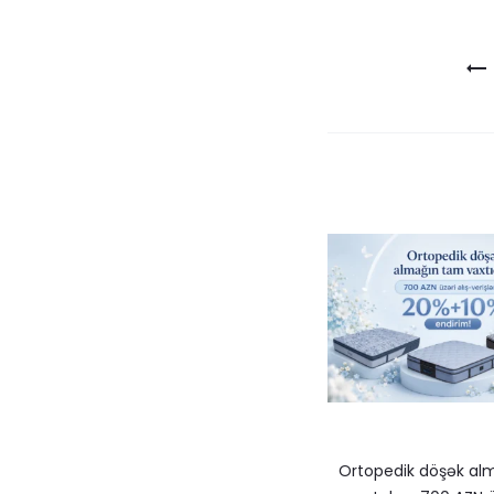
Yazı
naviqasiy
Ortopedik döşək al