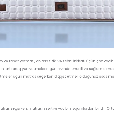
 və rahat yatması, onların fiziki və zehni inkişafı üçün çox vaci
tini artıraraq yeniyetmələrin gün ərzində enerjili və sağlam olma
yetmələr üçün matras seçərkən diqqət etməli olduğunuz əsas mə
ras seçərkən, matrasın sərtliyi vacib məqamlardan biridir. Orta