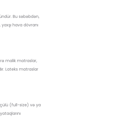
kündür. Bu səbəbdən,
 yaxşı hava dövranı
ərə malik matraslar,
ır. Lateks matraslar
ülü (full-size) və ya
yataqlarını