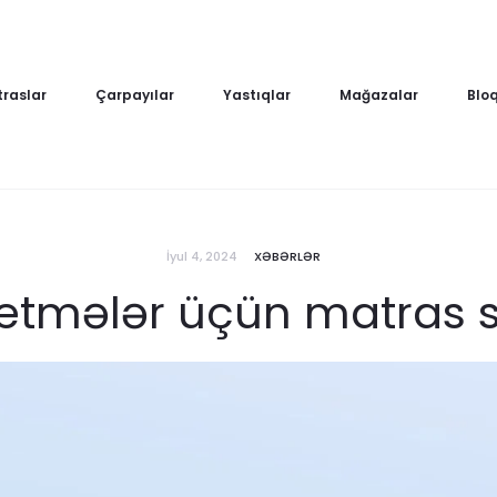
raslar
Çarpayılar
Yastıqlar
Mağazalar
Blo
İyul 4, 2024
XƏBƏRLƏR
etmələr üçün matras 