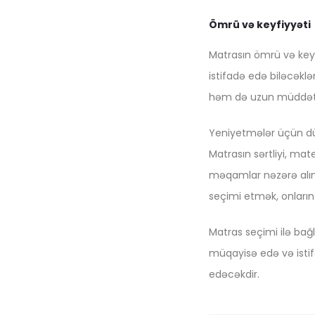
Ömrü və keyfiyyəti
Matrasın ömrü və key
istifadə edə biləcəklə
həm də uzun müddət d
Yeniyetmələr üçün dü
Matrasın sərtliyi, mat
məqamlar nəzərə alınm
seçimi etmək, onların
Matras seçimi ilə bağl
müqayisə edə və istif
edəcəkdir.