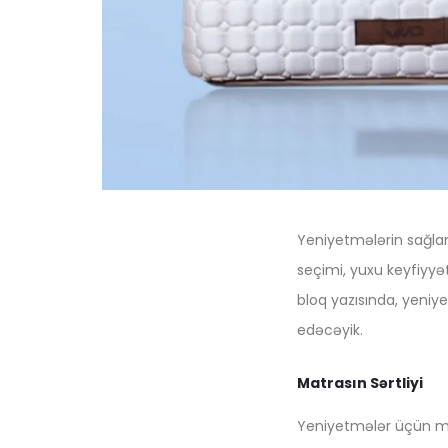
Yeniyetmələrin sağlam
seçimi, yuxu keyfiyyə
bloq yazısında, yeni
edəcəyik.
Matrasın Sərtliyi
Yeniyetmələr üçün mat