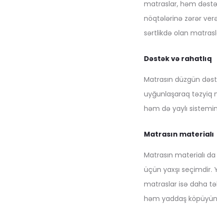
matraslar, həm dəstək
nöqtələrinə zərər ver
sərtlikdə olan matrasl
Dəstək və rahatlıq
Matrasın düzgün dəstə
uyğunlaşaraq təzyiq n
həm də yaylı sistemin 
Matrasın materialı
Matrasın materialı da
üçün yaxşı seçimdir. 
matraslar isə daha tə
həm yaddaş köpüyünün,