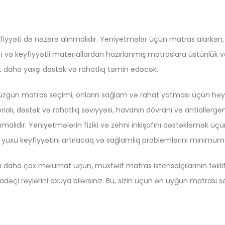
fiyyəti də nəzərə alınmalıdır. Yeniyetmələr üçün matras alarkə
ri və keyfiyyətli materiallardan hazırlanmış matraslara üstünlük v
aha yaxşı dəstək və rahatlıq təmin edəcək.
zgün matras seçimi, onların sağlam və rahat yatması üçün həya
erialı, dəstək və rahatlıq səviyyəsi, havanın dövranı və antiallerge
alıdır. Yeniyetmələrin fiziki və zehni inkişafını dəstəkləmək ü
 yuxu keyfiyyətini artıracaq və sağlamlıq problemlərini minimum
ı daha çox məlumat üçün, müxtəlif matras istehsalçılarının təklif
adəçi rəylərini oxuya bilərsiniz. Bu, sizin üçün ən uyğun matras