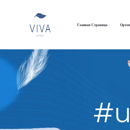
Главная Страница
Ортоп
#u