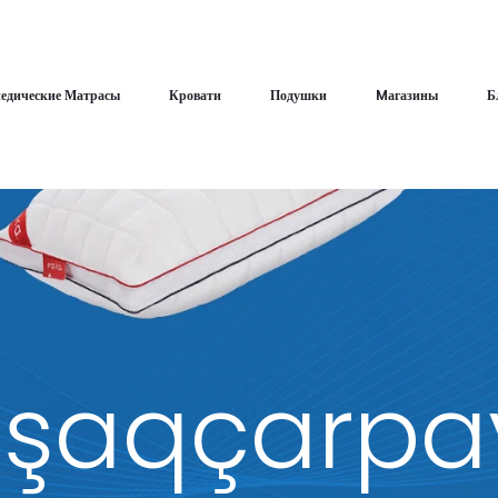
едические Матрасы
Кровати
Подушки
Mагазины
Б
şaqçarpay