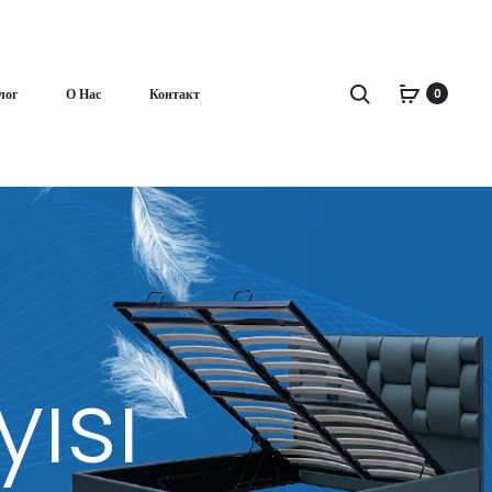
Поиск
лог
О Нас
Контакт
0
ısı