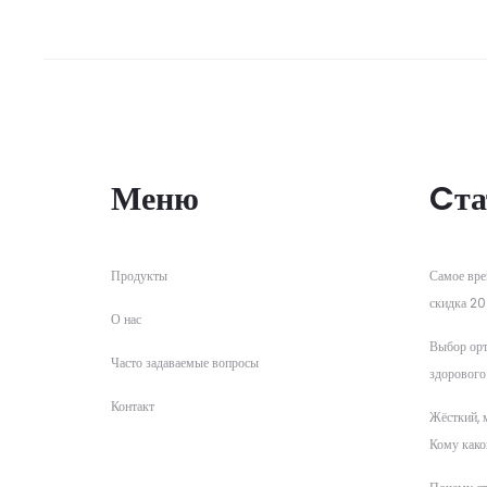
Меню
Cта
Продукты
Самое вре
скидка 20
О нас
Выбор орт
Часто задаваемые вопросы
здорового
Контакт
Жёсткий, 
Кому како