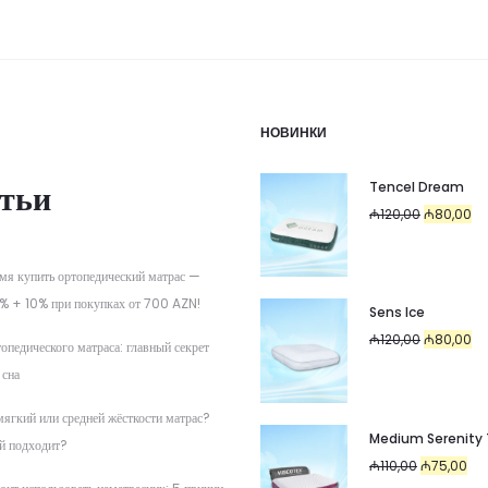
НОВИНКИ
тьи
Tencel Dream
Первоначал
Те
₼
120,00
₼
80,00
цена
цен
составляла
₼8
мя купить ортопедический матрас —
₼120,00.
% + 10% при покупках от 700 AZN!
Sens Ice
Первоначал
Те
₼
120,00
₼
80,00
опедического матраса: главный секрет
цена
цен
 сна
составляла
₼8
мягкий или средней жёсткости матрас?
₼120,00.
Medium Serenity
й подходит?
Первоначал
Тек
₼
110,00
₼
75,00