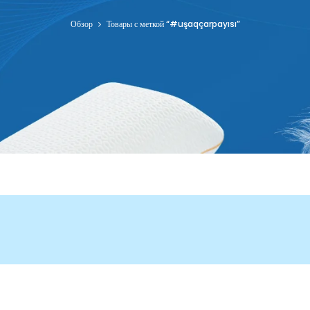
Обзор
Товары с меткой “#uşaqçarpayısı”