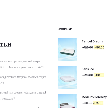
НОВИНКИ
тьи
Tencel Dream
Первоначал
Те
₼
120,00
₼
80,00
цена
цен
составляла
₼8
мя купить ортопедический матрас —
₼120,00.
% + 10% при покупках от 700 AZN!
Sens Ice
Первоначал
Те
₼
120,00
₼
80,00
опедического матраса: главный секрет
цена
цен
 сна
составляла
₼8
мягкий или средней жёсткости матрас?
₼120,00.
Medium Serenity
й подходит?
Первоначал
Тек
₼
110,00
₼
75,00