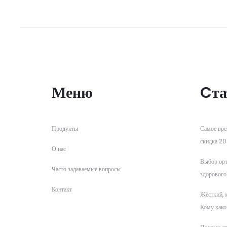
Меню
Cта
Продукты
Самое вре
скидка 20
О нас
Выбор орт
Часто задаваемые вопросы
здорового
Контакт
Жёсткий, 
Кому како