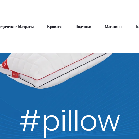
едические Матрасы
Кровати
Подушки
Mагазины
Б
#pillow