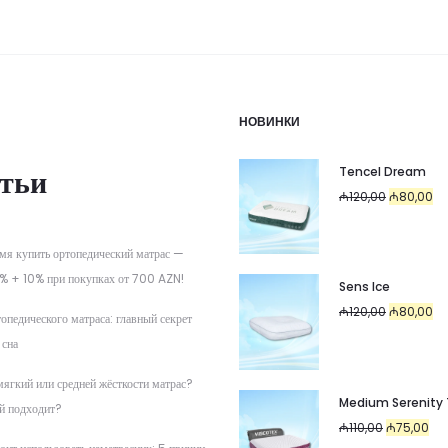
НОВИНКИ
тьи
Tencel Dream
Первоначал
Те
₼
120,00
₼
80,00
цена
цен
составляла
₼8
мя купить ортопедический матрас —
₼120,00.
% + 10% при покупках от 700 AZN!
Sens Ice
Первоначал
Те
₼
120,00
₼
80,00
опедического матраса: главный секрет
цена
цен
 сна
составляла
₼8
мягкий или средней жёсткости матрас?
₼120,00.
Medium Serenity
й подходит?
Первоначал
Тек
₼
110,00
₼
75,00