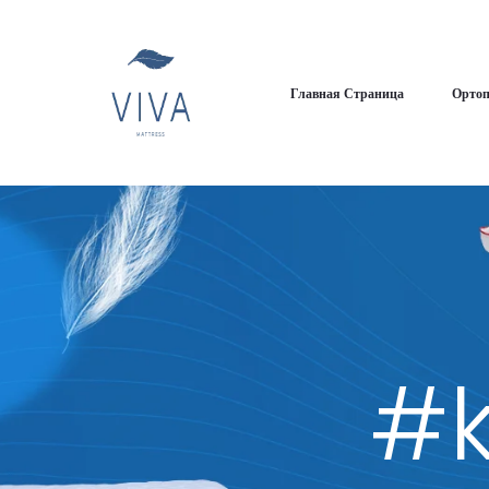
Главная Страница
Ортоп
#k