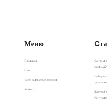
Меню
Cта
Продукты
Самое вре
скидка 20
О нас
Выбор орт
Часто задаваемые вопросы
здорового
Контакт
Жёсткий, 
Кому како