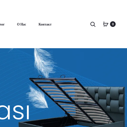
Поиск
лог
О Нас
Контакт
0
ası