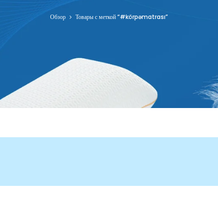
Обзор
Товары с меткой “#körpəmatrası”