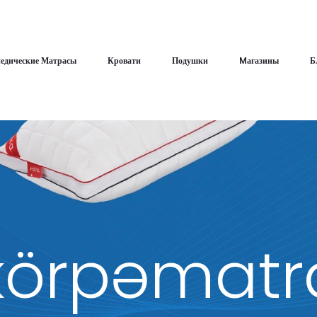
едические Матрасы
Кровати
Подушки
Mагазины
Б
örpəmatr