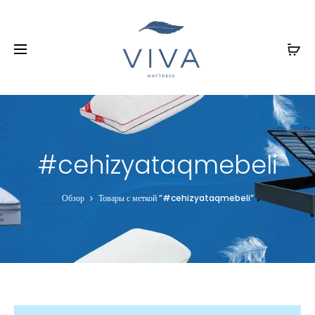
#cehizyataqmebeli
Обзор
Товары с меткой “#cehizyataqmebeli”