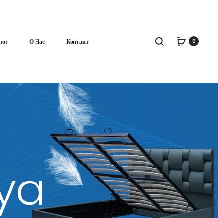
Поиск
лог
О Нас
Контакт
0
iya