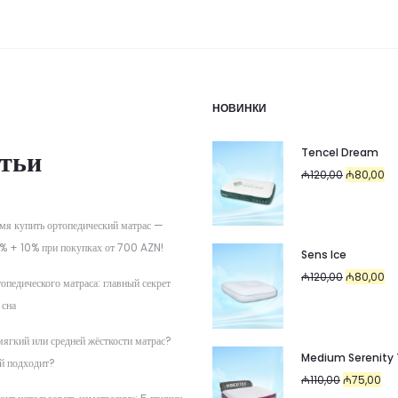
НОВИНКИ
тьи
Tencel Dream
Первоначал
Те
₼
120,00
₼
80,00
цена
цен
составляла
₼8
мя купить ортопедический матрас —
₼120,00.
% + 10% при покупках от 700 AZN!
Sens Ice
Первоначал
Те
₼
120,00
₼
80,00
опедического матраса: главный секрет
цена
цен
 сна
составляла
₼8
мягкий или средней жёсткости матрас?
₼120,00.
Medium Serenity
й подходит?
Первоначал
Тек
₼
110,00
₼
75,00