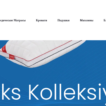
едические Матрасы
Кровати
Подушки
Mагазины
Б
ks Kolleks