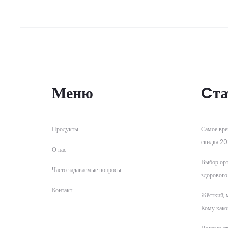
Меню
Cта
Продукты
Самое вре
скидка 20
О нас
Выбор орт
Часто задаваемые вопросы
здорового
Контакт
Жёсткий, 
Кому како