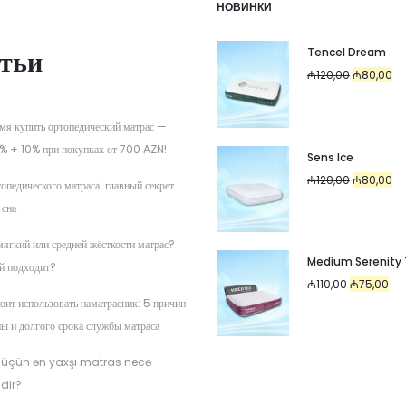
НОВИНКИ
тьи
Tencel Dream
Первоначал
Те
₼
120,00
₼
80,00
цена
цен
составляла
₼8
мя купить ортопедический матрас —
₼120,00.
% + 10% при покупках от 700 AZN!
Sens Ice
Первоначал
Те
₼
120,00
₼
80,00
опедического матраса: главный секрет
цена
цен
 сна
составляла
₼8
мягкий или средней жёсткости матрас?
₼120,00.
Medium Serenity
й подходит?
Первоначал
Тек
₼
110,00
₼
75,00
оит использовать наматрасник: 5 причин
цена
цена
ны и долгого срока службы матраса
составляла
₼75
₼110,00.
 üçün ən yaxşı matras necə
dir?