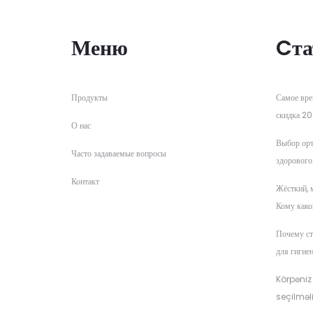
Меню
Cта
Продукты
Самое вре
скидка 20
О нас
Выбор орт
Часто задаваемые вопросы
здорового
Контакт
Жёсткий, 
Кому како
Почему ст
для гигие
Körpəniz
seçilməli