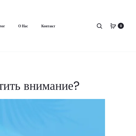
Поиск
лог
О Нас
Контакт
0
атить внимание?