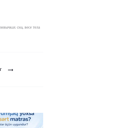
ивычках сна, весе тела
Г