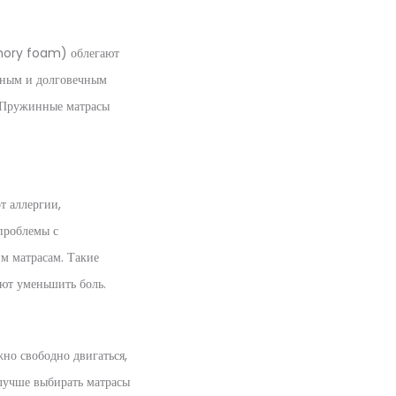
emory foam) облегают
льным и долговечным
. Пружинные матрасы
т аллергии,
проблемы с
м матрасам. Такие
ют уменьшить боль.
жно свободно двигаться,
лучше выбирать матрасы