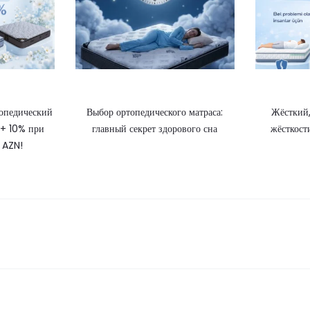
топедический
Выбор ортопедического матраса:
Жёсткий,
 + 10% при
главный секрет здорового сна
жёсткост
 AZN!