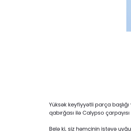
Yüksək keyfiyyətli parça başlığ
qabırğası ilə Calypso çarpayıs
Belə ki, siz həmçinin istəyə uyğ