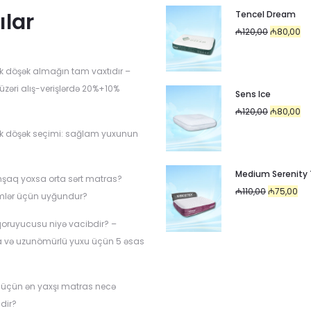
ılar
Tencel Dream
Original
Cu
₼
120,00
₼
80,00
price
pr
was:
is:
k döşək almağın tam vaxtıdır –
₼120,00.
₼8
üzəri alış-verişlərdə 20%+10%
Sens Ice
Original
Cu
₼
120,00
₼
80,00
price
pr
k döşək seçimi: sağlam yuxunun
was:
is:
i
₼120,00.
₼8
Medium Serenity
mşaq yoxsa orta sərt matras?
Original
Cur
₼
110,00
₼
75,00
mlər üçün uyğundur?
price
pri
oruyucusu niyə vacibdir? –
was:
is:
a və uzunömürlü yuxu üçün 5 əsas
₼110,00.
₼75
 üçün ən yaxşı matras necə
dir?