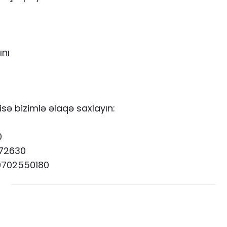
ını
isə bizimlə əlaqə saxlayın:
0
0
72630
0702550180