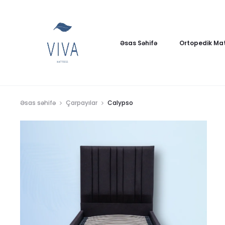
Əsas Səhifə
Ortopedik Mat
Əsas səhifə
Çarpayılar
Calypso