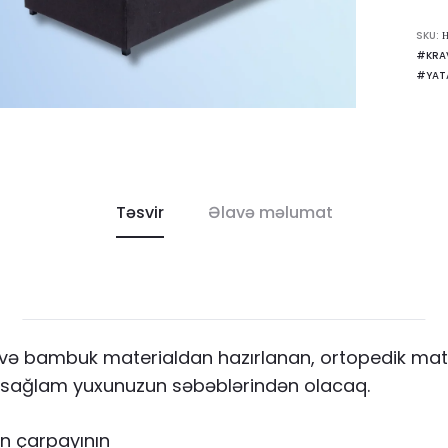
SKU:
#KRA
#YAT
Təsvir
Əlavə məlumat
ı və bambuk materialdan hazırlanan, ortopedik mat
ı sağlam yuxunuzun səbəblərindən olacaq.
un çarpayının