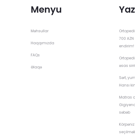
Menyu
Yaz
Məhsullar
Ortopedi
700 AZN 
Haqqımızda
endirim!
FAQs
Ortopedi
əsas sirr
Əlaqə
Sərt, yu
Hansı ki
Matras q
Gigiyen
səbəb
Körpəniz
seçilməli