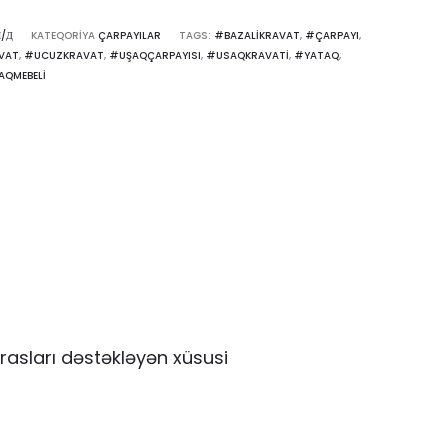
Н/Д
KATEQORIYA
ÇARPAYILAR
TAGS:
#BAZALIKRAVAT
,
#ÇARPAYI
,
VAT
,
#UCUZKRAVAT
,
#UŞAQÇARPAYISI
,
#USAQKRAVATI
,
#YATAQ
,
AQMEBELI
rasları dəstəkləyən xüsusi