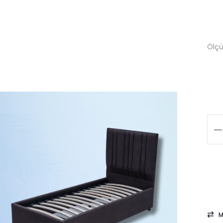
Ölç
Cal
qua
M