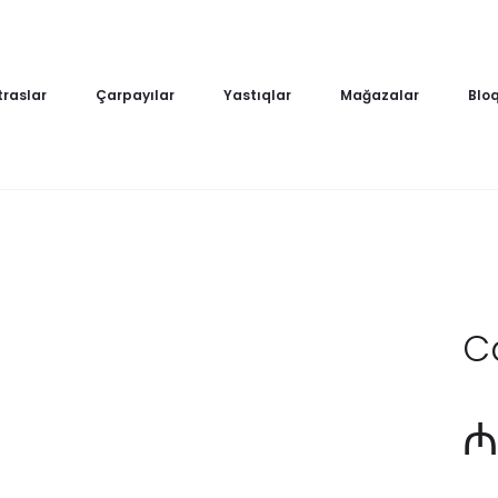
raslar
Çarpayılar
Yastıqlar
Mağazalar
Blo
C
₼