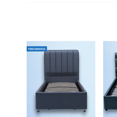
YENI MƏHSUL