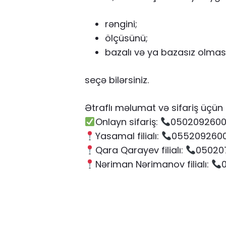
rəngini;
ölçüsünü;
bazalı və ya bazasız olmas
seçə bilərsiniz.
Ətraflı məlumat və sifariş üçün 
Onlayn sifariş:
050209260
Yasamal filialı:
055209260
Qara Qarayev filialı:
05020
Nəriman Nərimanov filialı: