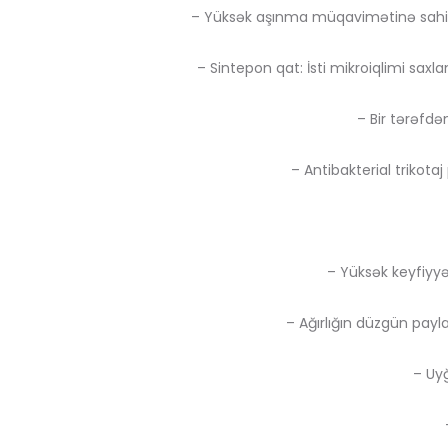
– Yüksək aşınma müqavimətinə sahib o
– Sintepon qat: İsti mikroiqlimi sa
– Bir tərəfd
– Antibakterial trikota
– Yüksək keyfiyyət
– Ağırlığın düzgün payl
– Uyğ