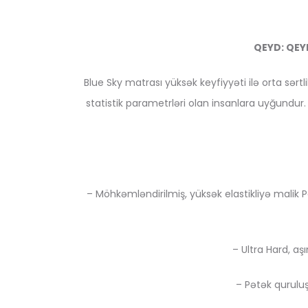
QEYD: QEY
Blue Sky matrası yüksək keyfiyyəti ilə orta sər
statistik parametrləri olan insanlara uyğundur. 
– Möhkəmləndirilmiş, yüksək elastikliyə malik
– Ultra Hard, aş
– Pətək quruluş