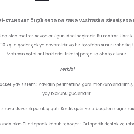
Rİ-STANDART ÖLÇÜLƏRDƏ DƏ ZƏNG VASİTƏSİLƏ SİFARİŞ EDƏ B
tlikdə olan matras sevənlər üçün ideal seçimdir. Bu matras klassik
110 kq-a qədər çəkiyə davamlıdır və bir tərəfdən xüsusi rahatlıq t
Matrasın səthi antibakterial trikotaj parça ilə əhatə olunur.
Tərkibi
 Pocket yay sistemi: Yayların perimetrinə görə möhkəmləndirilmiş
yay blokunu gücləndirir.
ınmaya davamlı pambıq qatı: Sərtlik qatır və təbəqələrin aşınmasını
unda olan EL ortopedik köpük təbəqəsi: Ortopedik dəstək və rahat