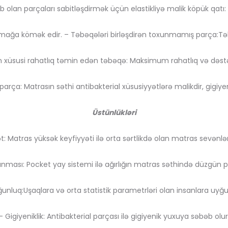
lan parçaları sabitləşdirmək üçün elastikliyə malik köpük qatı: P
xlamağa kömək edir. – Təbəqələri birləşdirən toxunmamış parça:Təb
ən xüsusi rahatlıq təmin edən təbəqə: Maksimum rahatlıq və dəstə
j parça: Matrasın səthi antibakterial xüsusiyyətlərə malikdir, gigiye
Üstünlükləri
: Matras yüksək keyfiyyəti ilə orta sərtlikdə olan matras sevənlər
anması: Pocket yay sistemi ilə ağırlığın matras səthində düzgün 
unluq:Uşaqlara və orta statistik parametrləri olan insanlara uyğ
– Gigiyeniklik: Antibakterial parçası ilə gigiyenik yuxuya səbəb olur