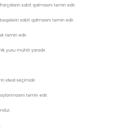
arçaların sabit qalmasını təmin edir.
əqələrin sabit qalmasını təmin edir.
k təmin edir.
nik yuxu mühiti yaradır.
in ideal seçimidir.
paylanmasını təmin edir.
undur.
.