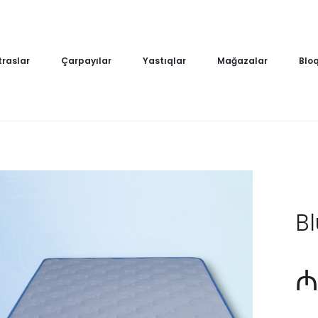
raslar
Çarpayılar
Yastıqlar
Mağazalar
Blo
B
₼