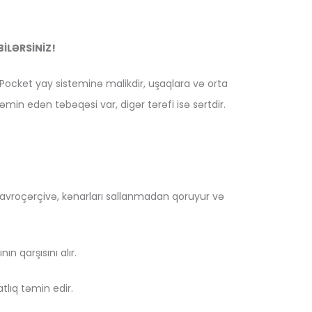
İLƏRSİNİZ!
 Pocket yay sisteminə malikdir, uşaqlara və orta
əmin edən təbəqəsi var, digər tərəfi isə sərtdir.
 avroçərçivə, kənarları sallanmadan qoruyur və
n qarşısını alır.
lıq təmin edir.