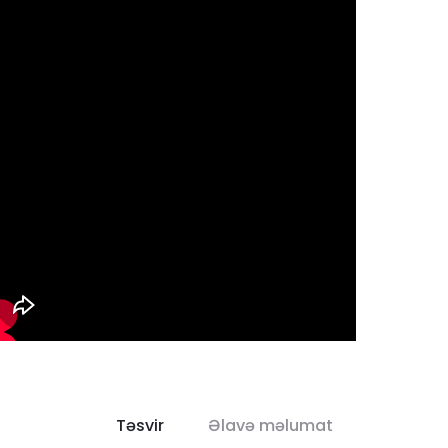
Təsvir
Əlavə məlumat