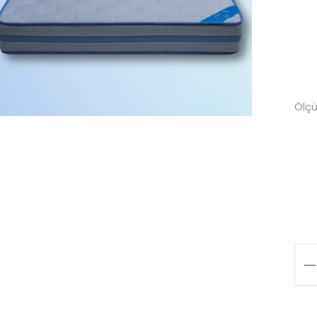
Ölç
Blu
Sky
qua