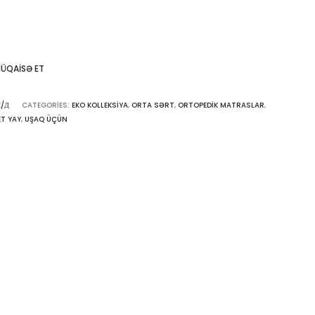
ÜQAISƏ ET
Н/Д
CATEGORIES:
EKO KOLLEKSIYA
,
ORTA SƏRT
,
ORTOPEDIK MATRASLAR
,
T YAY
,
UŞAQ ÜÇÜN