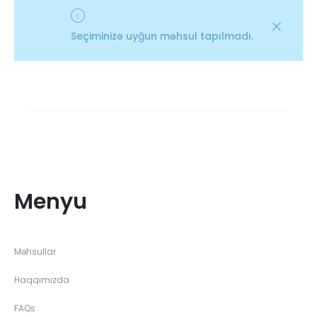
Seçiminizə uyğun məhsul tapılmadı.
Menyu
Məhsullar
Haqqımızda
FAQs