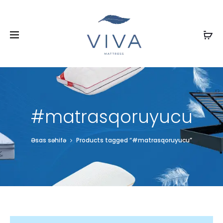
#matrasqoruyucu
Əsas səhifə
Products tagged “#matrasqoruyucu”