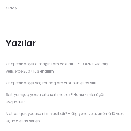
Əlaqə
Yazılar
Ortopedik döşək almağın tam vaxtıdır – 700 AZN üzəri alış-
verişlərdə 20%+10% endirim!
Ortopedik döşək seçimi: sağlam yuxunun əsas sirri
Sərt, yumşaq yoxsa orta sərt matras? Hansı kimlər üçün
uyğundur?
Matras qoruyucusu niyə vacibdir? – Gigiyena və uzunömürlü yuxu
üçün 5 əsas səbəb