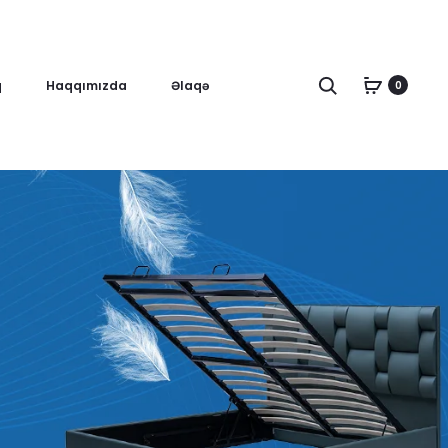
Axtar
q
Haqqımızda
Əlaqə
0