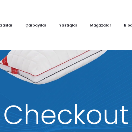
raslar
Çarpayılar
Yastıqlar
Mağazalar
Blo
Checkout