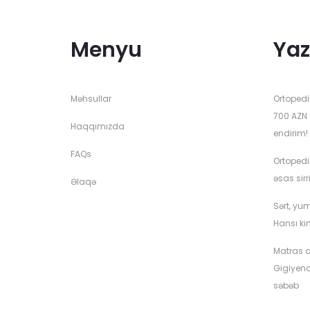
Menyu
Yaz
Məhsullar
Ortopedi
700 AZN 
Haqqımızda
endirim!
FAQs
Ortopedi
əsas sirr
Əlaqə
Sərt, yu
Hansı ki
Matras q
Gigiyen
səbəb