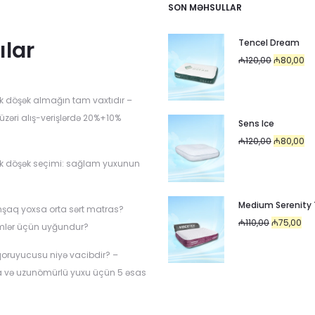
SON MƏHSULLAR
ılar
Tencel Dream
Original
Cu
₼
120,00
₼
80,00
price
pr
was:
is:
k döşək almağın tam vaxtıdır –
₼120,00.
₼8
üzəri alış-verişlərdə 20%+10%
Sens Ice
Original
Cu
₼
120,00
₼
80,00
price
pr
k döşək seçimi: sağlam yuxunun
was:
is:
i
₼120,00.
₼8
Medium Serenity
mşaq yoxsa orta sərt matras?
Original
Cur
₼
110,00
₼
75,00
mlər üçün uyğundur?
price
pri
oruyucusu niyə vacibdir? –
was:
is:
a və uzunömürlü yuxu üçün 5 əsas
₼110,00.
₼75