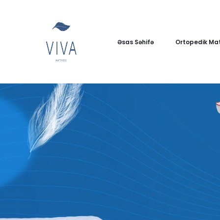
Əsas Səhifə
Ortopedik Mat